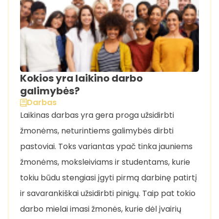
Kokios yra laikino darbo
galimybės?
Darbas
Laikinas darbas yra gera proga užsidirbti
žmonėms, neturintiems galimybės dirbti
pastoviai. Toks variantas ypač tinka jauniems
žmonėms, moksleiviams ir studentams, kurie
tokiu būdu stengiasi įgyti pirmą darbinę patirtį
ir savarankiškai užsidirbti pinigų. Taip pat tokio
darbo mielai imasi žmonės, kurie dėl įvairių