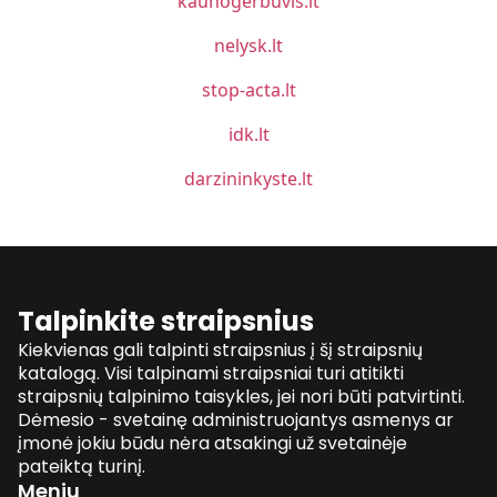
kaunogerbuvis.lt
nelysk.lt
stop-acta.lt
idk.lt
darzininkyste.lt
Talpinkite straipsnius
Kiekvienas gali talpinti straipsnius į šį straipsnių
katalogą. Visi talpinami straipsniai turi atitikti
straipsnių talpinimo taisykles, jei nori būti patvirtinti.
Dėmesio - svetainę administruojantys asmenys ar
įmonė jokiu būdu nėra atsakingi už svetainėje
pateiktą turinį.
Meniu