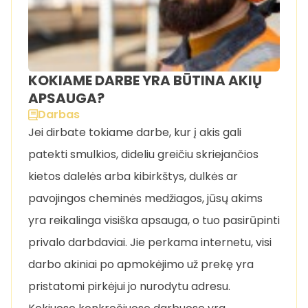
KOKIAME DARBE YRA BŪTINA AKIŲ
APSAUGA?
Darbas
Jei dirbate tokiame darbe, kur į akis gali
patekti smulkios, dideliu greičiu skriejančios
kietos dalelės arba kibirkštys, dulkės ar
pavojingos cheminės medžiagos, jūsų akims
yra reikalinga visiška apsauga, o tuo pasirūpinti
privalo darbdaviai. Jie perkama internetu, visi
darbo akiniai po apmokėjimo už prekę yra
pristatomi pirkėjui jo nurodytu adresu.