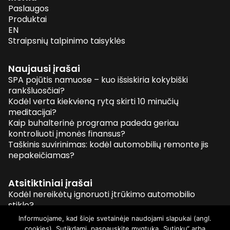
Paslaugos
Produktai
EN
Straipsnių talpinimo taisyklės
Naujausi įrašai
SPA pojūtis namuose – kuo išsiskiria kokybiški
rankšluosčiai?
Kodėl verta kiekvieną rytą skirti 10 minučių
meditacijai?
Kaip buhalterinė programa padeda geriau
kontroliuoti įmonės finansus?
Taškinis suvirinimas: kodėl automobilių remonte jis
nepakeičiamas?
Atsitiktiniai įrašai
Kodėl nereikėtų ignoruoti įtrūkimo automobilio
stikle?
Spalvotieji teniso kamuoliukai
Informuojame, kad šioje svetainėje naudojami slapukai (angl.
Kaip mus veikia besikeičiančios mados tendencijos ?
cookies). Sutikdami, paspauskite mygtuką „Sutinku“ arba