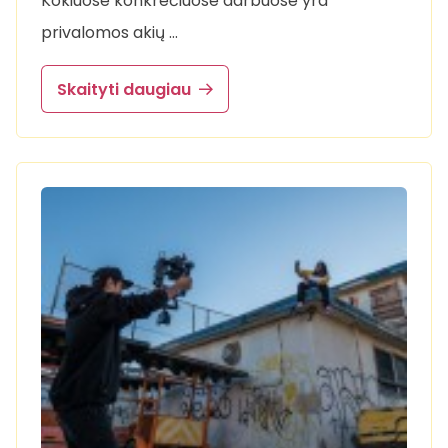
Kokiuose konkrečiuose darbuose yra
privalomos akių …
Skaityti daugiau