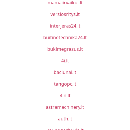
mamaiirvaikui.lt
verslosritys.lt
interjeras24.lt
buitinetechnika24.lt
bukimegrazus.lt
4i.lt
baciunai.lt
tangopc.lt
4in.lt
astramachinery.lt
auth.lt