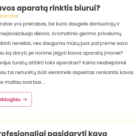
avos aparatą rinktis biurui?
paratai
atas yra prietaisas, be kurio daugelis darbuotojų ir
neįsivaizduoja dienos. Aromatinio gėrimo privalumų
iškinti nereikia, nes dauguma mūsų juos patyrėme savo
iau ką daryti, jei norime įsigyti kavos aparatą įmonei?
erijus turėtų atitikti toks aparatas? Kaina neabejotinai
čiau tai neturėtų būti vienintelis aspektas renkantis kavos
e mažiau svarbus …
 daugiau
rofesionaliai pasidaryti kavą