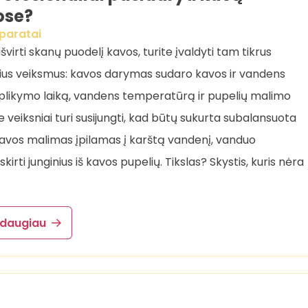
se?
paratai
virti skanų puodelį kavos, turite įvaldyti tam tikrus
us veiksmus: kavos darymas sudaro kavos ir vandens
žplikymo laiką, vandens temperatūrą ir pupelių malimo
šie veiksniai turi susijungti, kad būtų sukurta subalansuota
kavos malimas įpilamas į karštą vandenį, vanduo
kirti junginius iš kavos pupelių. Tikslas? Skystis, kuris nėra
 daugiau