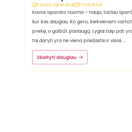
Kavos aparatai
Produktai
Kavos aparato nuoma – nauja, tačiau sparčia
kur kas daugiau. Ko gero, kiekvienam vartoto
prekę, o galbūt paslaugą. Lygiai taip pat y
tai daryti yra ne viena priežastis ir visas …
Skaityti daugiau