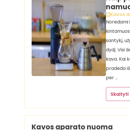
namuo
Kavos a
Norėdami iš
kintamuosi
santykį, u
dydį. Visi 
kava. Kai 
pradeda išs
per …
Skaityti
Kavos aparato nuoma