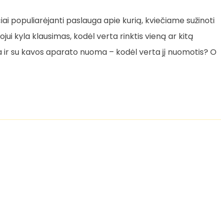
i populiarėjanti paslauga apie kurią, kviečiame sužinoti
jui kyla klausimas, kodėl verta rinktis vieną ar kitą
ra ir su kavos aparato nuoma – kodėl verta jį nuomotis? O