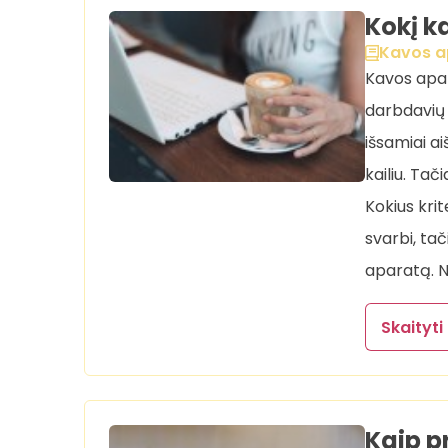
Kokį k
Kavos a
Kavos apar
darbdavių 
išsamiai a
kailiu. Tač
Kokius krit
svarbi, ta
aparatą. N
Skaityti
Kaip p