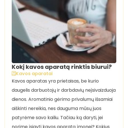
Kokį kavos aparatą rinktis biurui?
Kavos aparatai
Kavos aparatas yra prietaisas, be kurio
daugelis darbuotojų ir darbdavių neįsivaizduoja
dienos. Aromatinio gėrimo privalumų išsamiai
aiškinti nereikia, nes dauguma mūsų juos
patyrėme savo kailiu. Tačiau ką daryti, jei
norime įsigyti kavos aparatą įmonei? Kokius