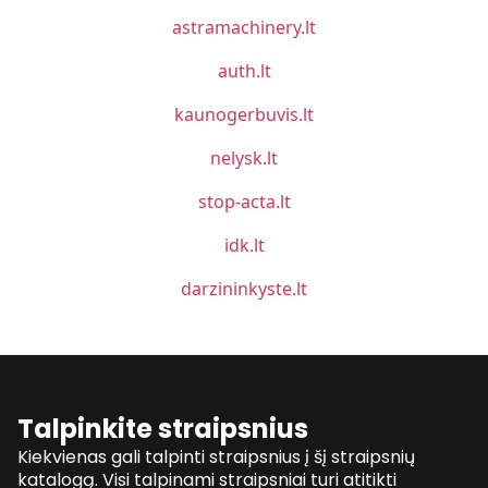
astramachinery.lt
auth.lt
kaunogerbuvis.lt
nelysk.lt
stop-acta.lt
idk.lt
darzininkyste.lt
Talpinkite straipsnius
Kiekvienas gali talpinti straipsnius į šį straipsnių
katalogą. Visi talpinami straipsniai turi atitikti