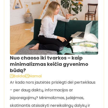
Nuo chaoso iki tvarkos – kaip
minimalizmas keičia gyvenimo
būdą?
Baldai
Namai
Ar kada nors jautėtės prislėgti dėl pertekliaus
– per daug daiktų, informacijos ar
įsipareigojimų? Minimalizmas, judėjimas,
skatinantis atsisakyti nereikalingų dalykų ir