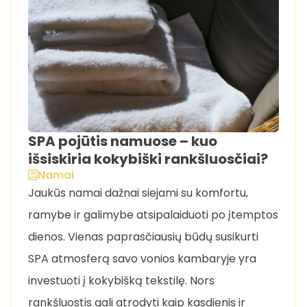
SPA pojūtis namuose – kuo
išsiskiria kokybiški rankšluosčiai?
Namai
Jaukūs namai dažnai siejami su komfortu,
ramybe ir galimybe atsipalaiduoti po įtemptos
dienos. Vienas paprasčiausių būdų susikurti
SPA atmosferą savo vonios kambaryje yra
investuoti į kokybišką tekstilę. Nors
rankšluostis gali atrodyti kaip kasdienis ir