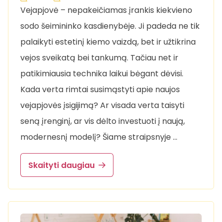
Vejapjovė – nepakeičiamas įrankis kiekvieno
sodo šeimininko kasdienybėje. Ji padeda ne tik
palaikyti estetinį kiemo vaizdą, bet ir užtikrina
vejos sveikatą bei tankumą. Tačiau net ir
patikimiausia technika laikui bėgant dėvisi.
Kada verta rimtai susimąstyti apie naujos
vejapjovės įsigijimą? Ar visada verta taisyti
seną įrenginį, ar vis dėlto investuoti į naują,
modernesnį modelį? Šiame straipsnyje …
Skaityti daugiau