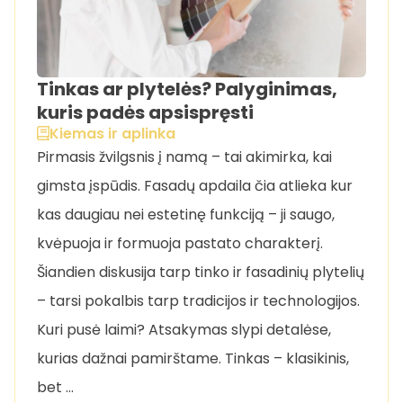
Tinkas ar plytelės? Palyginimas,
kuris padės apsispręsti
Kiemas ir aplinka
Pirmasis žvilgsnis į namą – tai akimirka, kai
gimsta įspūdis. Fasadų apdaila čia atlieka kur
kas daugiau nei estetinę funkciją – ji saugo,
kvėpuoja ir formuoja pastato charakterį.
Šiandien diskusija tarp tinko ir fasadinių plytelių
– tarsi pokalbis tarp tradicijos ir technologijos.
Kuri pusė laimi? Atsakymas slypi detalėse,
kurias dažnai pamirštame. Tinkas – klasikinis,
bet …