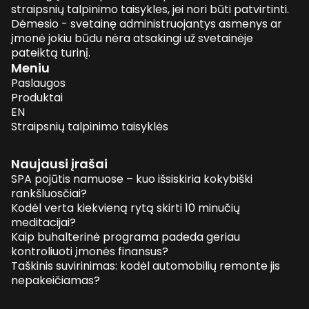
straipsnių talpinimo taisykles, jei nori būti patvirtinti.
Dėmesio - svetainę administruojantys asmenys ar
įmonė jokiu būdu nėra atsakingi už svetainėje
pateiktą turinį.
Meniu
Paslaugos
Produktai
EN
Straipsnių talpinimo taisyklės
Naujausi įrašai
SPA pojūtis namuose – kuo išsiskiria kokybiški
rankšluosčiai?
Kodėl verta kiekvieną rytą skirti 10 minučių
meditacijai?
Kaip buhalterinė programa padeda geriau
kontroliuoti įmonės finansus?
Taškinis suvirinimas: kodėl automobilių remonte jis
nepakeičiamas?