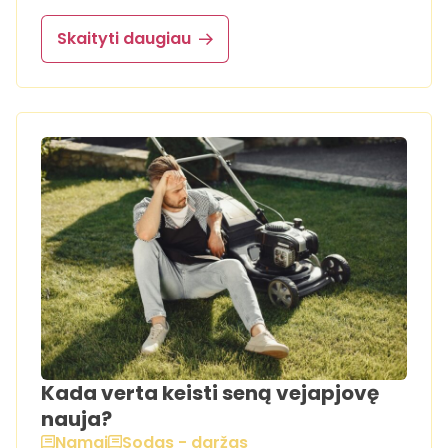
Skaityti daugiau
Kada verta keisti seną vejapjovę
nauja?
Namai
Sodas - daržas