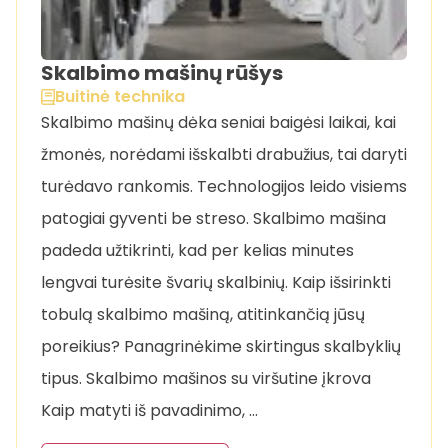
Skalbimo mašinų rūšys
Buitinė technika
Skalbimo mašinų dėka seniai baigėsi laikai, kai
žmonės, norėdami išskalbti drabužius, tai daryti
turėdavo rankomis. Technologijos leido visiems
patogiai gyventi be streso. Skalbimo mašina
padeda užtikrinti, kad per kelias minutes
lengvai turėsite švarių skalbinių. Kaip išsirinkti
tobulą skalbimo mašiną, atitinkančią jūsų
poreikius? Panagrinėkime skirtingus skalbyklių
tipus. Skalbimo mašinos su viršutine įkrova
Kaip matyti iš pavadinimo, …