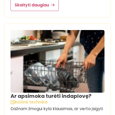
Skaityti daugiau
Ar apsimoka turėti indaplovę?
Buitinė technika
Dažnam žmogui kyla klausimas, ar verta įsigyti