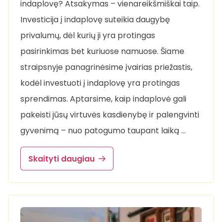
indaplovę? Atsakymas – vienareikšmiškai taip.
Investicija į indaplovę suteikia daugybę
privalumų, dėl kurių ji yra protingas
pasirinkimas bet kuriuose namuose. Šiame
straipsnyje panagrinėsime įvairias priežastis,
kodėl investuoti į indaplovę yra protingas
sprendimas. Aptarsime, kaip indaplovė gali
pakeisti jūsų virtuvės kasdienybę ir palengvinti
gyvenimą – nuo patogumo taupant laiką …
Skaityti daugiau