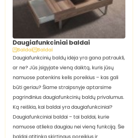
Daugiafunkciniai baldai
Baldai
Baldai
Daugiafunkcinių baldų idėja yra gana patraukli,
ar ne? Jūs įsigyjate vieną daiktą, kuris jūsų
namuose patenkins kelis poreikius – kas gali
būti geriau? Šiame straipsnyje aptarsime
pagrindinius daugiafunkcinių baldų privalumus.
Ką reiškia, kai baldai yra daugiafunkciniai?
Daugiafunkciniai baldai – tai baldai, kurie
namuose atlieka daugiau nei vieną funkciją. Šie
baldai atitinka skirtingus poreikius ir