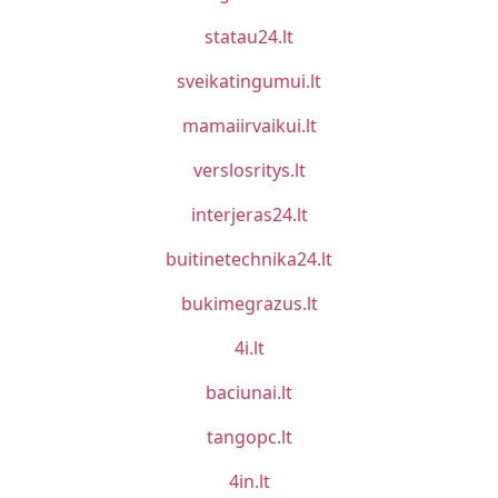
statau24.lt
sveikatingumui.lt
mamaiirvaikui.lt
verslosritys.lt
interjeras24.lt
buitinetechnika24.lt
bukimegrazus.lt
4i.lt
baciunai.lt
tangopc.lt
4in.lt