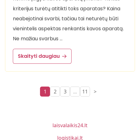
kriterijus turėtų atitikti toks aparatas? Kaina
neabejotinai svarbi, tačiau tai neturėtų būti
vienintelis aspektas renkantis kavos aparatą.
Ne mažiau svarbus …
Skaityti daugiau
1
2
3
...
11
>
laisvalaikis24.lt
logistikai.lt