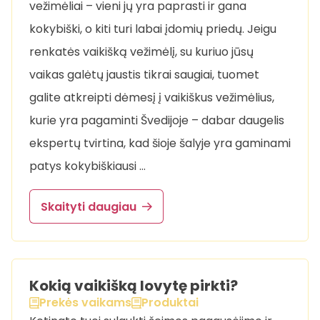
vežimėliai – vieni jų yra paprasti ir gana
kokybiški, o kiti turi labai įdomių priedų. Jeigu
renkatės vaikišką vežimėlį, su kuriuo jūsų
vaikas galėtų jaustis tikrai saugiai, tuomet
galite atkreipti dėmesį į vaikiškus vežimėlius,
kurie yra pagaminti Švedijoje – dabar daugelis
ekspertų tvirtina, kad šioje šalyje yra gaminami
patys kokybiškiausi …
Skaityti daugiau
Kokią vaikišką lovytę pirkti?
Prekės vaikams
Produktai