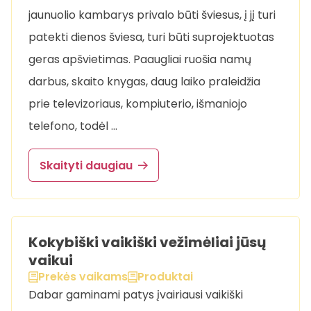
jaunuolio kambarys privalo būti šviesus, į jį turi
patekti dienos šviesa, turi būti suprojektuotas
geras apšvietimas. Paaugliai ruošia namų
darbus, skaito knygas, daug laiko praleidžia
prie televizoriaus, kompiuterio, išmaniojo
telefono, todėl …
Skaityti daugiau
Kokybiški vaikiški vežimėliai jūsų
vaikui
Prekės vaikams
Produktai
Dabar gaminami patys įvairiausi vaikiški