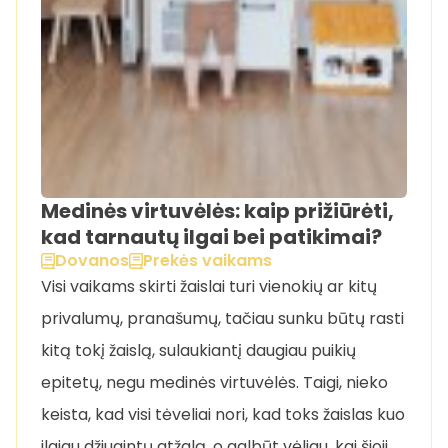
Medinės virtuvėlės: kaip prižiūrėti,
kad tarnautų ilgai bei patikimai?
Dovanos
Prekės vaikams
Visi vaikams skirti žaislai turi vienokių ar kitų
privalumų, pranašumų, tačiau sunku būtų rasti
kitą tokį žaislą, sulaukiantį daugiau puikių
epitetų, negu medinės virtuvėlės. Taigi, nieko
keista, kad visi tėveliai nori, kad toks žaislas kuo
ilgiau džiugintų atžalą, o galbūt vėliau, kai šioji