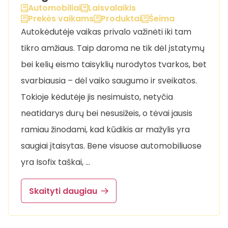
Automobiliai
Laisvalaikis
Prekės vaikams
Produktai
Šeima
Autokėdutėje vaikas privalo važinėti iki tam
tikro amžiaus. Taip daroma ne tik dėl įstatymų
bei kelių eismo taisyklių nurodytos tvarkos, bet
svarbiausia – dėl vaiko saugumo ir sveikatos.
Tokioje kėdutėje jis nesimuisto, netyčia
neatidarys durų bei nesusižeis, o tėvai jausis
ramiau žinodami, kad kūdikis ar mažylis yra
saugiai įtaisytas. Bene visuose automobiliuose
yra Isofix taškai, …
Skaityti daugiau