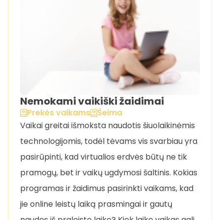
Nemokami vaikiški žaidimai
Prekės vaikams
Šeima
Vaikai greitai išmoksta naudotis šiuolaikinėmis
technologijomis, todėl tėvams vis svarbiau yra
pasirūpinti, kad virtualios erdvės būtų ne tik
pramogų, bet ir vaikų ugdymosi šaltinis. Kokias
programas ir žaidimus pasirinkti vaikams, kad
jie online leistų laiką prasmingai ir gautų
naudos iš praleisto laiko? Kiek laiko vaikas gali