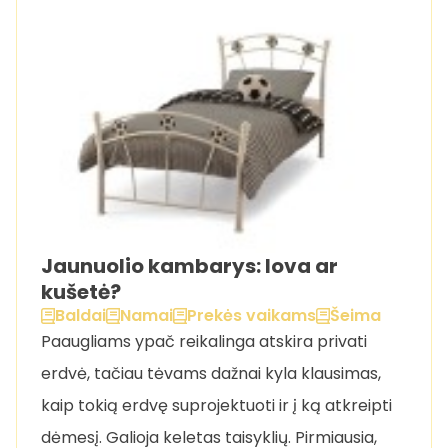
Jaunuolio kambarys: lova ar
kušetė?
Baldai
Namai
Prekės vaikams
Šeima
Paaugliams ypač reikalinga atskira privati
erdvė, tačiau tėvams dažnai kyla klausimas,
kaip tokią erdvę suprojektuoti ir į ką atkreipti
dėmesį. Galioja keletas taisyklių. Pirmiausia,