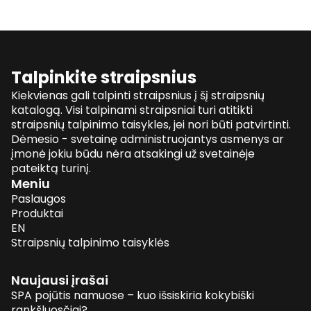
Talpinkite straipsnius
Kiekvienas gali talpinti straipsnius į šį straipsnių
katalogą. Visi talpinami straipsniai turi atitikti
straipsnių talpinimo taisykles, jei nori būti patvirtinti.
Dėmesio - svetainę administruojantys asmenys ar
įmonė jokiu būdu nėra atsakingi už svetainėje
pateiktą turinį.
Meniu
Paslaugos
Produktai
EN
Straipsnių talpinimo taisyklės
Naujausi įrašai
SPA pojūtis namuose – kuo išsiskiria kokybiški
rankšluosčiai?