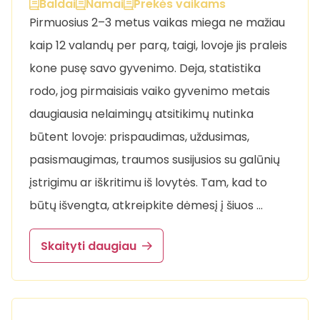
Baldai
Namai
Prekės vaikams
Pirmuosius 2–3 metus vaikas miega ne mažiau
kaip 12 valandų per parą, taigi, lovoje jis praleis
kone pusę savo gyvenimo. Deja, statistika
rodo, jog pirmaisiais vaiko gyvenimo metais
daugiausia nelaimingų atsitikimų nutinka
būtent lovoje: prispaudimas, uždusimas,
pasismaugimas, traumos susijusios su galūnių
įstrigimu ar iškritimu iš lovytės. Tam, kad to
būtų išvengta, atkreipkite dėmesį į šiuos …
Skaityti daugiau