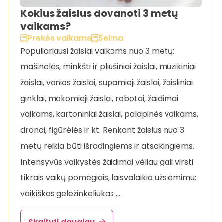
Kokius žaislus dovanoti 3 metų
vaikams?
Prekės vaikams
Šeima
Populiariausi žaislai vaikams nuo 3 metų:
mašinėlės, minkšti ir pliušiniai žaislai, muzikiniai
žaislai, vonios žaislai, supamieji žaislai, žaisliniai
ginklai, mokomieji žaislai, robotai, žaidimai
vaikams, kartoniniai žaislai, palapinės vaikams,
dronai, figūrėlės ir kt. Renkant žaislus nuo 3
metų reikia būti išradingiems ir atsakingiems.
Intensyvūs vaikystės žaidimai vėliau gali virsti
tikrais vaikų pomėgiais, laisvalaikio užsiėmimu:
vaikiškas geležinkeliukas …
Skaityti daugiau