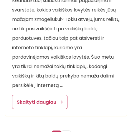
Ketinate tuoj sulaukti šeimos pagausėjimo ir
svarstote, kokios vaikiškos lovytės reikės jūsų
mažajam žmogeliukui? Tokiu atveju, jums reiktų
ne tik pasivaikščioti po vaikiškų baldų
parduotuves, tačiau taip pat atsiversti ir
interneto tinklapį, kuriame yra
pardavinėjamos vaikiškos lovytės. Šiuo metu
yra tikrai nemažai tokių tinklapių, kadangi
vaikiškų ir kitų baldų prekyba nemaža dalimi
persikėlė į internetą …
Skaityti daugiau