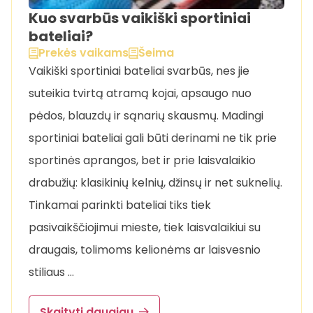
Kuo svarbūs vaikiški sportiniai
bateliai?
Prekės vaikams
Šeima
Vaikiški sportiniai bateliai svarbūs, nes jie
suteikia tvirtą atramą kojai, apsaugo nuo
pėdos, blauzdų ir sąnarių skausmų. Madingi
sportiniai bateliai gali būti derinami ne tik prie
sportinės aprangos, bet ir prie laisvalaikio
drabužių: klasikinių kelnių, džinsų ir net suknelių.
Tinkamai parinkti bateliai tiks tiek
pasivaikščiojimui mieste, tiek laisvalaikiui su
draugais, tolimoms kelionėms ar laisvesnio
stiliaus …
Skaityti daugiau