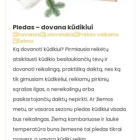
Pledas – dovana kūdikiui
Dovanos
Laisvalaikis
Prekės vaikams
Šeima
Ką dovanoti kūdikiui? Pirmiausia reikėtų
atsiklausti kūdikio besilaukiančių tėvų ir
dovanoti reikalingą, praktišką daiktą, nes ką
tik gimusiam kūdikėliui, reikiamų pirkinių
sąrašas ilgas, o nereikalingų arba
pasikartojančių daiktų nepirkti. Ar žiemos
metu, ar vasaros sezonu pledas kūdikiui visada
bus reikalingas. Žiemą kambariuose ir lauke
temperatūra buna žemesnė tai pledas tikrai
pravers, o vasarą kūdikį reikia …