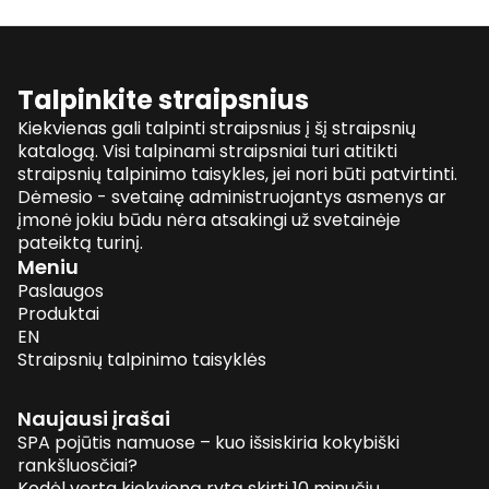
Talpinkite straipsnius
Kiekvienas gali talpinti straipsnius į šį straipsnių
katalogą. Visi talpinami straipsniai turi atitikti
straipsnių talpinimo taisykles, jei nori būti patvirtinti.
Dėmesio - svetainę administruojantys asmenys ar
įmonė jokiu būdu nėra atsakingi už svetainėje
pateiktą turinį.
Meniu
Paslaugos
Produktai
EN
Straipsnių talpinimo taisyklės
Naujausi įrašai
SPA pojūtis namuose – kuo išsiskiria kokybiški
rankšluosčiai?
Kodėl verta kiekvieną rytą skirti 10 minučių