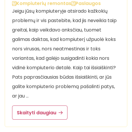
Kompiuterių remontas
Paslaugos
Jeigu jūsų kompiuteryje atsirado kažkokių
problemų ir vis pastebite, kad jis neveikia taip
greitai, kaip veikdavo anksčiau, tuomet
galimas daiktas, kad kompiuterį užpuolė koks
nors virusas, nors neatmestinas ir toks
variantas, kad galėjo susigadinti kokia nors
vidinė kompiuterio detalė. Kaip tai išsiaiškinti?
Pats paprasčiausias būdas išsiaiškinti, ar jūs
galite kompiuterio problemą pašalinti patys,
ar jau …
Skaityti daugiau