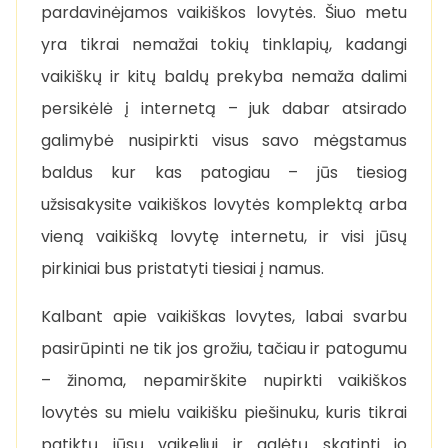
pardavinėjamos vaikiškos lovytės. Šiuo metu
yra tikrai nemažai tokių tinklapių, kadangi
vaikiškų ir kitų baldų prekyba nemaža dalimi
persikėlė į internetą – juk dabar atsirado
galimybė nusipirkti visus savo mėgstamus
baldus kur kas patogiau – jūs tiesiog
užsisakysite vaikiškos lovytės komplektą arba
vieną vaikišką lovytę internetu, ir visi jūsų
pirkiniai bus pristatyti tiesiai į namus.
Kalbant apie vaikiškas lovytes, labai svarbu
pasirūpinti ne tik jos grožiu, tačiau ir patogumu
– žinoma, nepamirškite nupirkti vaikiškos
lovytės su mielu vaikišku piešinuku, kuris tikrai
patiktų jūsų vaikeliui ir galėtų skatinti jo