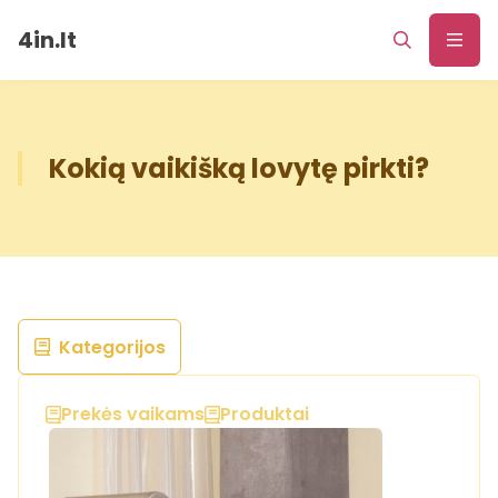
4in.lt
Kokią vaikišką lovytę pirkti?
Kategorijos
Prekės vaikams
Produktai