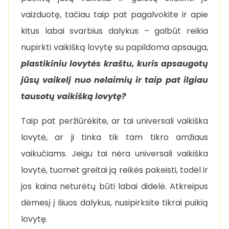
vaizduotę, tačiau taip pat pagalvokite ir apie
kitus labai svarbius dalykus – galbūt reikia
nupirkti vaikišką lovytę su papildoma apsauga,
plastikiniu lovytės kraštu, kuris apsaugotų
jūsų vaikelį nuo nelaimių ir taip pat ilgiau
tausotų vaikišką lovytę?
Taip pat peržiūrėkite, ar tai universali vaikiška
lovytė, ar ji tinka tik tam tikro amžiaus
vaikučiams. Jeigu tai nėra universali vaikiška
lovytė, tuomet greitai ją reikės pakeisti, todėl ir
jos kaina neturėtų būti labai didelė. Atkreipus
dėmesį į šiuos dalykus, nusipirksite tikrai puikią
lovytę.