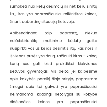
sumokėti nuo kelių dešimčių, iki net kelių šimtų
litų, kas yra paprasčiausiai milžiniškos kainos,
žinant dabartinę situaciją Lietuvoje.
Apibendrinant, taip, paprastą, niekuo
neišsiskiriančią maitinimo kėdutę galite
nusipirkti vos už kelias dešimtis litų, kas nors ir
iš vienos pusės yra daug, tačiau iš kitos – kaina,
kurią sau gali leisti praktiškai kiekvienas
Lietuvos gyventojas. Vis dėlto, jei kalbėsime
apie kokybės poreikį šioje srityje, paprastam
žmogui apie tai galvoti yra paprasčiausiai
neįmanoma, kadangi netolygiai su kokybe
didėjančios kainos yra paprasčiausiai