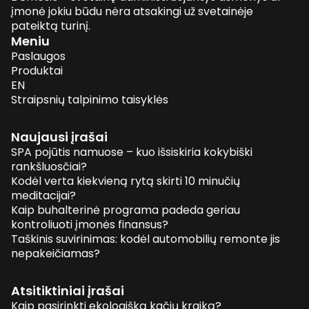
įmonė jokiu būdu nėra atsakingi už svetainėje
pateiktą turinį.
Meniu
Paslaugos
Produktai
EN
Straipsnių talpinimo taisyklės
Naujausi įrašai
SPA pojūtis namuose – kuo išsiskiria kokybiški
rankšluosčiai?
Kodėl verta kiekvieną rytą skirti 10 minučių
meditacijai?
Kaip buhalterinė programa padeda geriau
kontroliuoti įmonės finansus?
Taškinis suvirinimas: kodėl automobilių remonte jis
nepakeičiamas?
Atsitiktiniai įrašai
Kaip pasirinkti ekologišką kačių kraiką?