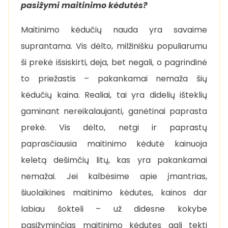
pasižymi maitinimo kėdutės?
Maitinimo kėdučių nauda yra savaime
suprantama. Vis dėlto, milžinišku populiarumu
ši prekė išsiskirti, deja, bet negali, o pagrindinė
to priežastis – pakankamai nemaža šių
kėdučių kaina. Realiai, tai yra didelių išteklių
gaminant nereikalaujanti, ganėtinai paprasta
prekė. Vis dėlto, netgi ir paprastų
paprasčiausia maitinimo kėdutė kainuoja
keletą dešimčių litų, kas yra pakankamai
nemažai. Jei kalbėsime apie įmantrias,
šiuolaikines maitinimo kėdutes, kainos dar
labiau šokteli – už didesne kokybe
pasižyminčias maitinimo kėdutes gali tekti