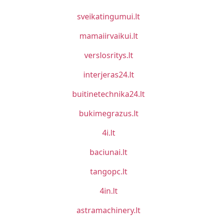
sveikatingumui.lt
mamaiirvaikui.lt
verslosritys.lt
interjeras24.lt
buitinetechnika24.lt
bukimegrazus.lt
4i.lt
baciunai.lt
tangopc.lt
4in.lt
astramachinery.lt