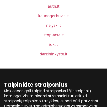
auth.lt
kaunogerbuvis.lt
nelysk.lt
stop-acta.lt
idk.lt
darzininkyste.lt
Talpinkite straipsnius
Kiekvienas gali talpinti straipsnius į šį straipsnių
katalogą. Visi talpinami straipsniai turi atitikti
straipsnių talpinimo taisykles, jei nori būti patvirtinti.
Dėmesio - svetainę administruojantys asmenys ar