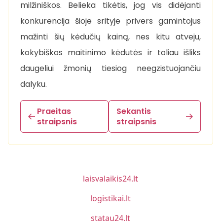
milžiniškos. Belieka tikėtis, jog vis didėjanti
konkurencija šioje srityje privers gamintojus
mažinti šių kėdučių kainą, nes kitu atveju,
kokybiškos maitinimo kėdutės ir toliau išliks
daugeliui žmonių tiesiog neegzistuojančiu
dalyku.
Praeitas
Sekantis
straipsnis
straipsnis
laisvalaikis24.lt
logistikai.lt
statau24.lt