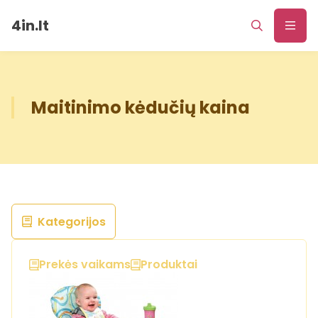
4in.lt
Maitinimo kėdučių kaina
Kategorijos
Prekės vaikams
Produktai