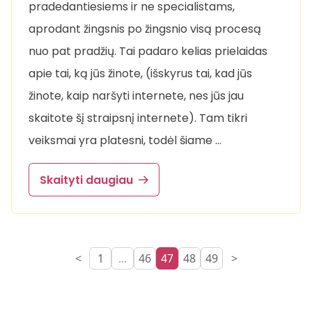
pradedantiesiems ir ne specialistams,
aprodant žingsnis po žingsnio visą procesą
nuo pat pradžių. Tai padaro kelias prielaidas
apie tai, ką jūs žinote, (išskyrus tai, kad jūs
žinote, kaip naršyti internete, nes jūs jau
skaitote šį straipsnį internete). Tam tikri
veiksmai yra platesni, todėl šiame …
Skaityti daugiau
<
1
...
46
47
48
49
>