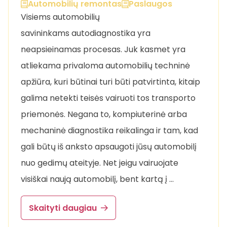
Automobilių remontas
Paslaugos
Visiems automobilių
savininkams autodiagnostika yra
neapsieinamas procesas. Juk kasmet yra
atliekama privaloma automobilių techninė
apžiūra, kuri būtinai turi būti patvirtinta, kitaip
galima netekti teisės vairuoti tos transporto
priemonės. Negana to, kompiuterinė arba
mechaninė diagnostika reikalinga ir tam, kad
gali būtų iš anksto apsaugoti jūsų automobilį
nuo gedimų ateityje. Net jeigu vairuojate
visiškai naują automobilį, bent kartą į …
Skaityti daugiau