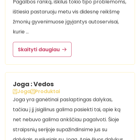
Pagalbos ranką, iškilus tokio tipo problemoms,
ištiesia pastaruoju metu vis didesnę reikšmę
žmonių gyvenimuose įgyjantys autoservisai,
kurie …
Skaityti daugiau
Joga : Vedos
Joga
Produktai
Joga yra ganėtinai paslaptingas dalykas,
tačiau į jį įsigilinus galima pasiekti tai, apie ką
net nebuvo galima ankščiau pagalvoti. Šioje
straipsnių serijoje supažindinsime jus su
dalykais, susijusiais su Joga. Apie šiuos dalykus