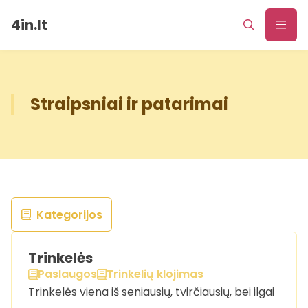
4in.lt
Straipsniai ir patarimai
Kategorijos
Trinkelės
Paslaugos
Trinkelių klojimas
Trinkelės viena iš seniausių, tvirčiausių, bei ilgai