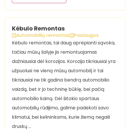
Kėbulo Remontas
Automobilių remontas
Paslaugos
Kėbulo remontas, tai daug aprėpianti sąvoka,
tačiau mūsų šalyje jis remontuojamas
dažniausiai dėl korozijos. Korozija tikriausiai yra
užpuolusi ne vieną mūsų automobilį ir tai
tikriausiai ne tik gadina bendrą automobilio
vaizdą, bet ir jo techninę būklę, bei pačią
automobilio kainą. Dėl šitokio spartaus
automobilių rūdijimo, galime padėkoti savo
klimatui, bei kelininkams, kurie žiemą negaili
druskų …