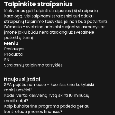
Talpinkite straipsnius
Kiekvienas gali talpinti straipsnius į šį straipsnių
katalogą. Visi talpinami straipsniai turi atitikti
straipsnių talpinimo taisykles, jei nori būti patvirtinti.
Dėmesio - svetainę administruojantys asmenys ar
įmonė jokiu būdu nėra atsakingi už svetainėje
pateiktą turinį.
Meniu
Paslaugos
Produktai
EN
Straipsnių talpinimo taisyklės
Naujausi įrašai
SPA pojūtis namuose – kuo išsiskiria kokybiški
rankšluosčiai?
Kodėl verta kiekvieną rytą skirti 10 minučių
meditacijai?
Kaip buhalterinė programa padeda geriau
kontroliuoti įmonės finansus?