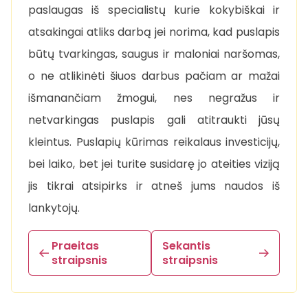
paslaugas iš specialistų kurie kokybiškai ir
atsakingai atliks darbą jei norima, kad puslapis
būtų tvarkingas, saugus ir maloniai naršomas,
o ne atlikinėti šiuos darbus pačiam ar mažai
išmanančiam žmogui, nes negražus ir
netvarkingas puslapis gali atitraukti jūsų
kleintus. Puslapių kūrimas reikalaus investicijų,
bei laiko, bet jei turite susidarę jo ateities viziją
jis tikrai atsipirks ir atneš jums naudos iš
lankytojų.
Praeitas
Sekantis
straipsnis
straipsnis