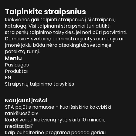
Talpinkite straipsnius
Kiekvienas gali talpinti straipsnius į šį straipsnių
katalogą. Visi talpinami straipsniai turi atitikti
straipsnių talpinimo taisykles, jei nori būti patvirtinti.
Dėmesio - svetainę administruojantys asmenys ar
įmonė jokiu būdu nėra atsakingi už svetainėje
pateiktą turinį.
Meniu
Paslaugos
Produktai
EN
Straipsnių talpinimo taisyklės
Naujausi įrašai
SPA pojūtis namuose – kuo išsiskiria kokybiški
rankšluosčiai?
Kodėl verta kiekvieną rytą skirti 10 minučių
meditacijai?
Kaip buhalterinė programa padeda geriau