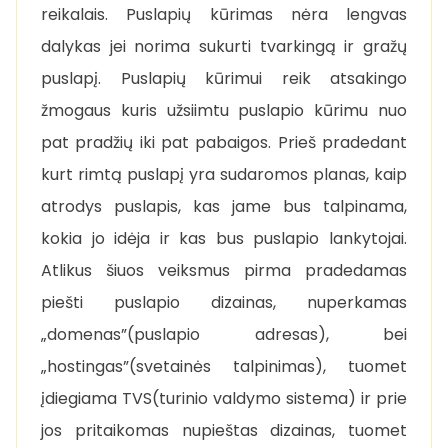
reikalais. Puslapių kūrimas nėra lengvas
dalykas jei norima sukurti tvarkingą ir gražų
puslapį. Puslapių kūrimui reik atsakingo
žmogaus kuris užsiimtu puslapio kūrimu nuo
pat pradžių iki pat pabaigos. Prieš pradedant
kurt rimtą puslapį yra sudaromos planas, kaip
atrodys puslapis, kas jame bus talpinama,
kokia jo idėja ir kas bus puslapio lankytojai.
Atlikus šiuos veiksmus pirma pradedamas
piešti puslapio dizainas, nuperkamas
„domenas”(puslapio adresas), bei
„hostingas”(svetainės talpinimas), tuomet
įdiegiama TVS(turinio valdymo sistema) ir prie
jos pritaikomas nupieštas dizainas, tuomet