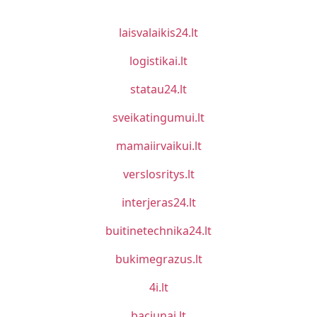
laisvalaikis24.lt
logistikai.lt
statau24.lt
sveikatingumui.lt
mamaiirvaikui.lt
verslosritys.lt
interjeras24.lt
buitinetechnika24.lt
bukimegrazus.lt
4i.lt
baciunai.lt