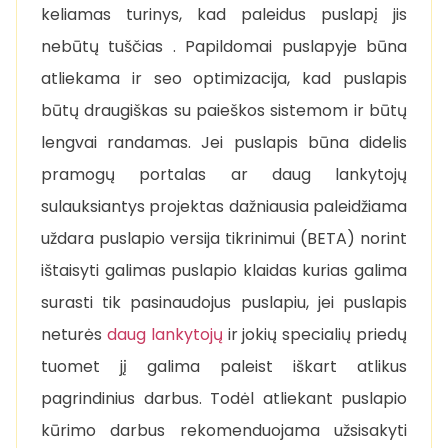
keliamas turinys, kad paleidus puslapį jis
nebūtų tuščias . Papildomai puslapyje būna
atliekama ir seo optimizacija, kad puslapis
būtų draugiškas su paieškos sistemom ir būtų
lengvai randamas. Jei puslapis būna didelis
pramogų portalas ar daug lankytojų
sulauksiantys projektas dažniausia paleidžiama
uždara puslapio versija tikrinimui (BETA) norint
ištaisyti galimas puslapio klaidas kurias galima
surasti tik pasinaudojus puslapiu, jei puslapis
neturės
daug lankytojų
ir jokių specialių priedų
tuomet jį galima paleist iškart atlikus
pagrindinius darbus. Todėl atliekant puslapio
kūrimo darbus rekomenduojama užsisakyti