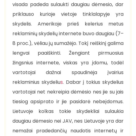
visada padeda sulaukti daugiau dėmesio, dar
priklauso kurioje vietoje tinklalapyje yra
skydelis. Amerikoje prieš kelerius metus
reklaminių skydelių internete buvo daugiau (7–
8 proc.), vėliau jų sumažėjo. Tokį reiškinį galima
lengvai paaiškinti. Žengiant pirmuosius
žingsnius internete, viskas yra įdomu, todėl
vartotojai dažnai spaudinėja įvairius
reklaminius skydeliu
s
. Dabar į tokius skydelius
vartotojai net nekreipia dėmėsio nes jie su jais
tiesiog apsiprato ir jie pasidarė nebeįdomus.
Lietuvoje kolkas tokie skydekliai sulaukia
daugiau dėmesio nei JAV, nes Lietuvoje yra dar
nemažai pradedančių naudotis internetų ir