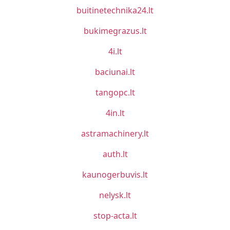
buitinetechnika24.lt
bukimegrazus.lt
4i.lt
baciunai.lt
tangopc.lt
4in.lt
astramachinery.lt
auth.lt
kaunogerbuvis.lt
nelysk.lt
stop-acta.lt