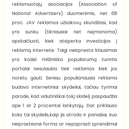
reklamuotojų asociacijos (Association of
National Advertisers) duomenimis, net 68
proc. JAV reklamos užsakovų skundžiasi, kad
yra sunku (tikriausiai net neįmanoma)
apskaičiuoti, kiek atsiperka investicijos į
reklamą internete. Taigi neispresta klausimas
yra kodėl milžiniška populiarumą turintis
portalai nesulaukia tiek reklamos kiek jos
norėtu gauti. Seniau populiariausia reklama
budavo internetiniai skydeliai, tačiau tyrimai
parodė, kad vidutiniškai tokį skidelį paspaudžia
ape 1 ar 2 procentai lankytojų. Dar priklauso
koks tai skydelis,kaip jis atrodo ir panašiai, kuo
neiprastesnė forma ar nepaprasti sprendimai