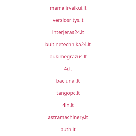
mamaiirvaikui.lt
verslosritys.lt
interjeras24.lt
buitinetechnika24.lt
bukimegrazus.lt
4i.lt
baciunai.lt
tangopc.lt
4in.lt
astramachinery.lt
auth.lt