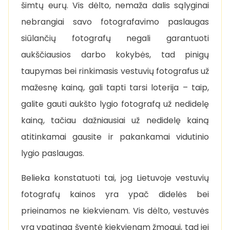
šimtų eurų. Vis dėlto, nemaža dalis sąlyginai
nebrangiai savo fotografavimo paslaugas
siūlančių fotografų negali garantuoti
aukščiausios darbo kokybės, tad pinigų
taupymas bei rinkimasis vestuvių fotografus už
mažesnę kainą, gali tapti tarsi loterija – taip,
galite gauti aukšto lygio fotografą už nedidelę
kainą, tačiau dažniausiai už nedidelę kainą
atitinkamai gausite ir pakankamai vidutinio
lygio paslaugas.
Belieka konstatuoti tai, jog Lietuvoje vestuvių
fotografų kainos yra ypač didelės bei
prieinamos ne kiekvienam. Vis dėlto, vestuvės
yra ypatinga šventė kiekvienam žmogui, tad jei