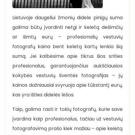
Lietuvoje daugeliui žmonių didele pinigų suma
galima būtų įvardinti netgi ir keletą dešimčių
ar šimtų eurų – profesionalių vestuvių
fotografų kaina bent keletą kartų lenkia šią
sumą. Jei kalbėsime apie tikrus šios srities
profesionalus, garantuojančius aukščiausios
kokybės vestuvių šventės fotografijas – jų
kainos dažniausiai svyruoja apie tūkstantį eurų,
kas yra išties didelės lėšos.
Taip, galima rasti ir tokių fotografų, kurie save
įvardina kaip profesionalus, tačiau už vestuvių
fotografavimą prašo kiek mažiau – apie keletą