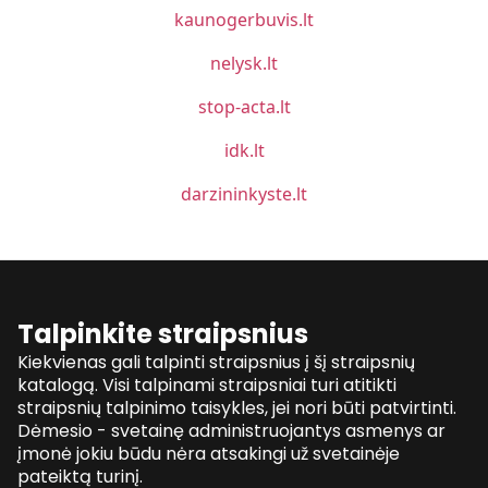
kaunogerbuvis.lt
nelysk.lt
stop-acta.lt
idk.lt
darzininkyste.lt
Talpinkite straipsnius
Kiekvienas gali talpinti straipsnius į šį straipsnių
katalogą. Visi talpinami straipsniai turi atitikti
straipsnių talpinimo taisykles, jei nori būti patvirtinti.
Dėmesio - svetainę administruojantys asmenys ar
įmonė jokiu būdu nėra atsakingi už svetainėje
pateiktą turinį.