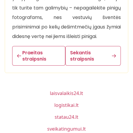
tik turite tam galimybių – nepagailėkite pinigų
fotografams, nes vestuvių šventės
prisiminimai po kelių dešimtmečių įgaus žymiai
didesnę vertę nei jiems išleisti pinigai.
Praeitas
Sekantis
straipsnis
straipsnis
laisvalaikis24.lt
logistikai.lt
statau24.lt
sveikatingumui.lt