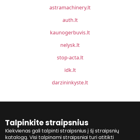
astramachinery.lt
auth.lt
kaunogerbuvis.lt
nelysk.lt
stop-acta.lt
idk.lt
darzininkyste.lt
Talpinkite straipsnius
Kiekvienas gali talpinti straipsnius į šį straipsnių
katalogą. Visi talpinami straipsniai turi atitikti