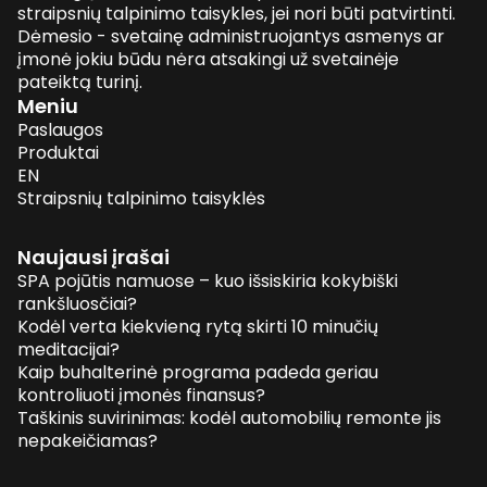
straipsnių talpinimo taisykles, jei nori būti patvirtinti.
Dėmesio - svetainę administruojantys asmenys ar
įmonė jokiu būdu nėra atsakingi už svetainėje
pateiktą turinį.
Meniu
Paslaugos
Produktai
EN
Straipsnių talpinimo taisyklės
Naujausi įrašai
SPA pojūtis namuose – kuo išsiskiria kokybiški
rankšluosčiai?
Kodėl verta kiekvieną rytą skirti 10 minučių
meditacijai?
Kaip buhalterinė programa padeda geriau
kontroliuoti įmonės finansus?
Taškinis suvirinimas: kodėl automobilių remonte jis
nepakeičiamas?