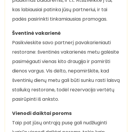
plaukimas baidarėmis, ir t.t. Atsižvelkite į tai,
kas labiausiai patinka jūsų partneriui, ir tai
padės pasirinkti tinkamiausias pramogas.
Šventinė vakarienė
Pasikvieskite savo partnerį pavakarieniauti
restorane: šventinės vakarienės metu galėsite
pasimėgauti vienas kito draugija ir pamiršti
dienos vargus. Vis dėlto, nepamirškite, kad
šventinių dienų metu gali būti sunku rasti laisvą
staliuką restorane, todėl rezervacija vertėtų
pasirūpinti iš anksto.
Vienodi daiktai poroms
Taip pat jūsų antrąją pusę gali nudžiuginti