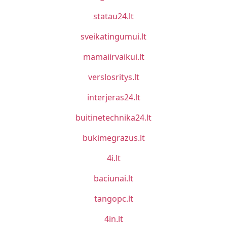
statau24.lt
sveikatingumui.lt
mamaiirvaikui.lt
verslosritys.lt
interjeras24.lt
buitinetechnika24.lt
bukimegrazus.lt
4i.lt
baciunai.lt
tangopc.lt
4in.lt