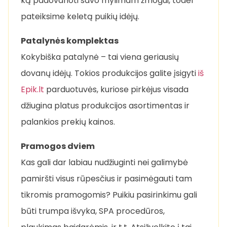
ką padovanoti savo mylimam žmogui, todėl
pateiksime keletą puikių idėjų.
Patalynės komplektas
Kokybiška patalynė – tai viena geriausių
dovanų idėjų. Tokios produkcijos galite įsigyti
iš
Epik.lt
parduotuvės, kuriose pirkėjus visada
džiugina platus produkcijos asortimentas ir
palankios prekių kainos.
Pramogos dviem
Kas gali dar labiau nudžiuginti nei galimybė
pamiršti visus rūpesčius ir pasimėgauti tam
tikromis pramogomis? Puikiu pasirinkimu gali
būti trumpa išvyka, SPA procedūros,