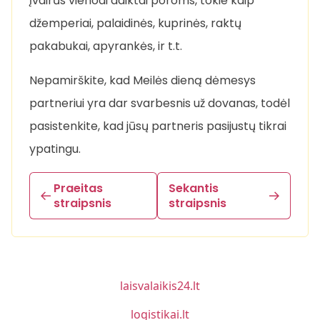
įvairūs vienodi daiktai poroms, tokie kaip
džemperiai, palaidinės, kuprinės, raktų
pakabukai, apyrankės, ir t.t.
Nepamirškite, kad Meilės dieną dėmesys
partneriui yra dar svarbesnis už dovanas, todėl
pasistenkite, kad jūsų partneris pasijustų tikrai
ypatingu.
Praeitas
Sekantis
straipsnis
straipsnis
laisvalaikis24.lt
logistikai.lt