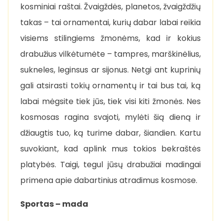
kosminiai raštai. Žvaigždės, planetos, žvaigždžių
takas – tai ornamentai, kurių dabar labai reikia
visiems stilingiems žmonėms, kad ir kokius
drabužius vilkėtumėte – tampres, marškinėlius,
sukneles, leginsus ar sijonus. Netgi ant kuprinių
gali atsirasti tokių ornamentų ir tai bus tai, ką
labai mėgsite tiek jūs, tiek visi kiti žmonės. Nes
kosmosas ragina svajoti, mylėti šią dieną ir
džiaugtis tuo, ką turime dabar, šiandien. Kartu
suvokiant, kad aplink mus tokios bekraštės
platybės. Taigi, tegul jūsų drabužiai madingai
primena apie dabartinius atradimus kosmose.
Sportas – mada