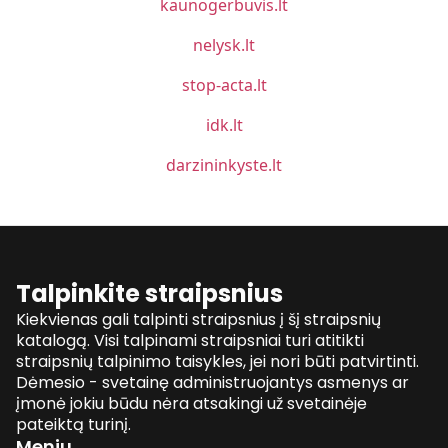
kaunogerbuvis.lt
nelysk.lt
stop-acta.lt
idk.lt
darzininkyste.lt
Talpinkite straipsnius
Kiekvienas gali talpinti straipsnius į šį straipsnių
katalogą. Visi talpinami straipsniai turi atitikti
straipsnių talpinimo taisykles, jei nori būti patvirtinti.
Dėmesio - svetainę administruojantys asmenys ar
įmonė jokiu būdu nėra atsakingi už svetainėje
pateiktą turinį.
Meniu