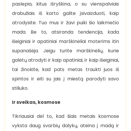
paslepia, kitus išryškina, o su vienspalviais
drabužiais iš karto galite įsivaizduoti, kaip
atrodysite. Tuo mus ir žavi puiki šio laikmečio
mada. Be to, atsiranda tendencija, kada
išeiginiai ir apatiniai marškinėliai moterims itin
supanašėja. Jeigu turite marškinėlių, kurie
galėtų atrodyti ir kaip apatiniai, ir kaip išeiginiai,
tai žinokite, kad pats metas traukti juos iš
spintos ir eiti su jais į miestą parodyti savo
stiliuko.
Ir sveikas, kosmose
Tikriausiai dėl to, kad šiais metais kosmose
vyksta daug svarbių dalykų, ateina į madą ir