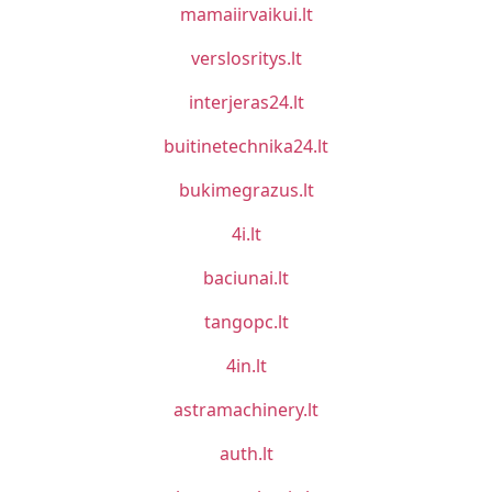
mamaiirvaikui.lt
verslosritys.lt
interjeras24.lt
buitinetechnika24.lt
bukimegrazus.lt
4i.lt
baciunai.lt
tangopc.lt
4in.lt
astramachinery.lt
auth.lt