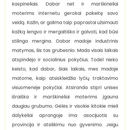
kaspinėliais. Dabar net ir marškinėliai
moterims internetu gerokai pakeitę savo
veidą. Kažin, ar galima taip paprastai užsimauti
kažką lengvo ir mergaitiško ir galvoti, kad būsi
stilinga mergina. Dabar madoje industrinis
matymas, šis tas grubesnio. Mada visais laikais
atspindėjo ir socialinius pokyčius. Todėl nieko
keisto, kad dabar, šiais laikais, mes madoje
matome, kaip atsiskleidžia lyčių traktavimo
visuomenėje pokyčiai. Atsiranda stipri unisex
išraiška ir marškinėliai moterims įgauna
daugiau grubumo. Gėlės ir visokie kitokie mieli
dalykėliai aprangoje ima asocijuotis su
provincija ir atsilikimu nuo gyvenimo. Jeigu