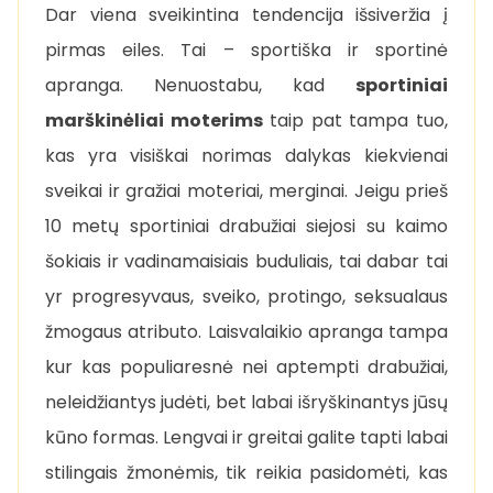
Dar viena sveikintina tendencija išsiveržia į
pirmas eiles. Tai – sportiška ir sportinė
apranga. Nenuostabu, kad
sportiniai
marškinėliai moterims
taip pat tampa tuo,
kas yra visiškai norimas dalykas kiekvienai
sveikai ir gražiai moteriai, merginai. Jeigu prieš
10 metų sportiniai drabužiai siejosi su kaimo
šokiais ir vadinamaisiais buduliais, tai dabar tai
yr progresyvaus, sveiko, protingo, seksualaus
žmogaus atributo. Laisvalaikio apranga tampa
kur kas populiaresnė nei aptempti drabužiai,
neleidžiantys judėti, bet labai išryškinantys jūsų
kūno formas. Lengvai ir greitai galite tapti labai
stilingais žmonėmis, tik reikia pasidomėti, kas