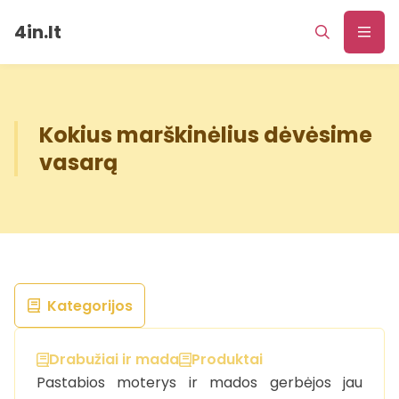
4in.lt
Kokius marškinėlius dėvėsime
vasarą
Kategorijos
Drabužiai ir mada
Produktai
Pastabios moterys ir mados gerbėjos jau