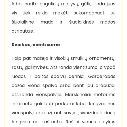
labai norite augalinių motyvų, gėlių, tada juos
vis tiek reikia mokėti sukomponuoti su
šiuolaikine mada ir šiuolaikinės mados
atributais.
Sveikas, vientisume
Taip pat mažėja ir visokių smulkių ornamentų,
raštų galimybės. Atsiranda vientisumo, o ypač
juodos ir baltos spalvų deriniai. Garderobas
dažosi viena spalva arba bent jau drabužiai
atsiranda vienspalviai. Marškinėliai moterims
internetu gali būti perkami labai lengvai, nes
vienspalvį drabužį ant savęs įsivaizduoti daug
lengviau nei raštuotą. Raštai vienus dalykus