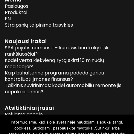
Paslaugos
Produktai
EN
Straipsnių talpinimo taisyklės
Naujausi įrašai
SPA pojūtis namuose – kuo išsiskiria kokybiški
rankšluosčiai?
Kodėl verta kiekvieną rytą skirti 10 minučių
meditacijai?
Kaip buhalterinė programa padeda geriau
kontroliuoti įmonės finansus?
Taškinis suvirinimas: kodėl automobilių remonte jis
nepakeičiamas?
Atsitiktiniai įrašai
Reklama google
Vestuvių fotografų kainos
Informuojame, kad šioje svetainėje naudojami slapukai (angl.
Kodėl segmentinės tvoros tokios populiarios?
cookies). Sutikdami, paspauskite mygtuką „Sutinku“ arba
Pavėsinių įrengimo ypatumai