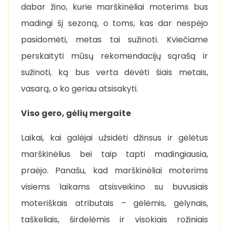
dabar žino, kurie marškinėliai moterims bus
madingi šį sezoną, o toms, kas dar nespėjo
pasidomėti, metas tai sužinoti. Kviečiame
perskaityti mūsų rekomendacijų sąrašą ir
sužinoti, ką bus verta dėvėti šiais metais,
vasarą, o ko geriau atsisakyti.
Viso gero, gėlių mergaite
Laikai, kai galėjai užsidėti džinsus ir gėlėtus
marškinėlius bei taip tapti madingiausia,
praėjo. Panašu, kad marškinėliai moterims
visiems laikams atsisveikino su buvusiais
moteriškais atributais – gėlėmis, gėlynais,
taškeliais, širdelėmis ir visokiais rožiniais