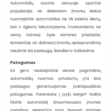
Automobilių nuoma Lietuvoje sparčiai
populiarėja, vis didesniam žmonių kiekiui
nuomojantis automobilius ne tik keletui dienų,
bet ir ilgiems laikotarpiams, trunkantiems ne
vieną mėnesį. Apie esmines priežastis,
lemiančias vis dažnesnį žmonių apsisprendimą
naudotis šia paslaugą, šiandien ir kalbėsime.
Patogumas
Ko gero neabejotinai vienas pagrindinių
automobilių nuomos privalumų yra šios
paslaugos garantuojamas įvairiapusiškas
patogumas. Patenkate į įvykį kelyje? Galite
tikėtis automobilį išnuomavusios įmonės
pagalbos, leisiančios jums išvengti galybės