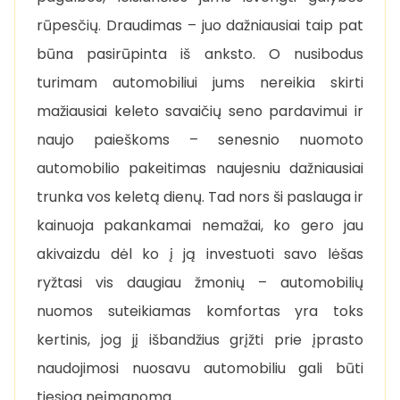
rūpesčių. Draudimas – juo dažniausiai taip pat
būna pasirūpinta iš anksto. O nusibodus
turimam automobiliui jums nereikia skirti
mažiausiai keleto savaičių seno pardavimui ir
naujo paieškoms – senesnio nuomoto
automobilio pakeitimas naujesniu dažniausiai
trunka vos keletą dienų. Tad nors ši paslauga ir
kainuoja pakankamai nemažai, ko gero jau
akivaizdu dėl ko į ją investuoti savo lėšas
ryžtasi vis daugiau žmonių – automobilių
nuomos suteikiamas komfortas yra toks
kertinis, jog jį išbandžius grįžti prie įprasto
naudojimosi nuosavu automobiliu gali būti
tiesiog neįmanoma.