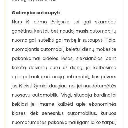
Galimybė sutaupyti
Nors iš pirmo žvilgsnio tai gali skambėti
ganėtinai keistai, bet naudojimasis automobilių
nuoma gali suteikti galimybę ir sutaupyti. Taip,
nuomojantis automobilį keletui dienų mokėsite
pakankamai dideles lėšas, sieksiančias bent
keletą dešimtų eurų už dieną, jei kalbėsime
apie pakankamai naują automobilį, kas privers
jus išleisti žymiai daugiau, nei jei naudotumėtės
nuosavu automobiliu. Visgi, situacija kardinaliai
keičiasi jei imame kalbėti apie ekonominės
klasės kiek senesnius automobilius, kuriuos
nuomotumėtės pakankamai ilgam laiko tarpui,