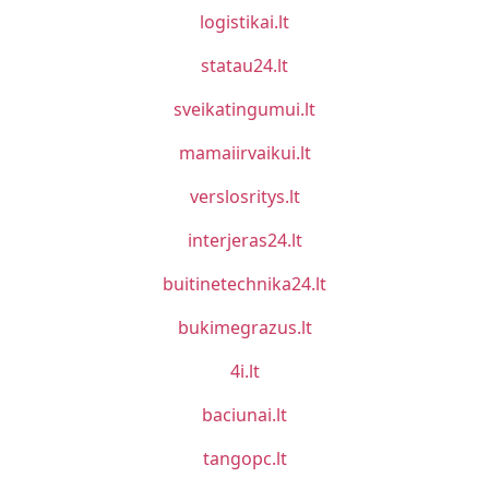
logistikai.lt
statau24.lt
sveikatingumui.lt
mamaiirvaikui.lt
verslosritys.lt
interjeras24.lt
buitinetechnika24.lt
bukimegrazus.lt
4i.lt
baciunai.lt
tangopc.lt