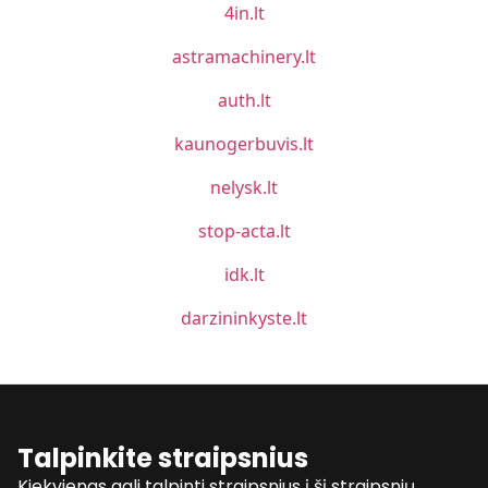
4in.lt
astramachinery.lt
auth.lt
kaunogerbuvis.lt
nelysk.lt
stop-acta.lt
idk.lt
darzininkyste.lt
Talpinkite straipsnius
Kiekvienas gali talpinti straipsnius į šį straipsnių