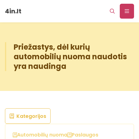
4in.lt
Priežastys, dėl kurių
automobilių nuoma naudotis
yra naudinga
Kategorijos
Automobilių nuoma
Paslaugos