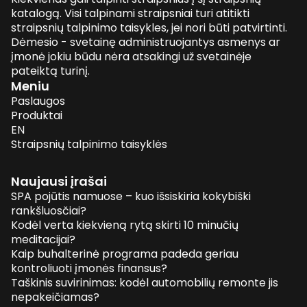
katalogą. Visi talpinami straipsniai turi atitikti
straipsnių talpinimo taisykles, jei nori būti patvirtinti.
Dėmesio - svetainę administruojantys asmenys ar
įmonė jokiu būdu nėra atsakingi už svetainėje
pateiktą turinį.
Meniu
Paslaugos
Produktai
EN
Straipsnių talpinimo taisyklės
Naujausi įrašai
SPA pojūtis namuose – kuo išsiskiria kokybiški
rankšluosčiai?
Kodėl verta kiekvieną rytą skirti 10 minučių
meditacijai?
Kaip buhalterinė programa padeda geriau
kontroliuoti įmonės finansus?
Taškinis suvirinimas: kodėl automobilių remonte jis
nepakeičiamas?