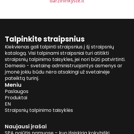
darzininkyste.lt
Talpinkite straipsnius
Kiekvienas gali talpinti straipsnius į šį straipsnių
katalogą. Visi talpinami straipsniai turi atitikti
straipsnių talpinimo taisykles, jei nori būti patvirtinti.
Dėmesio - svetainę administruojantys asmenys ar
įmonė jokiu būdu nėra atsakingi už svetainėje
pateiktą turinį.
Meniu
Paslaugos
Produktai
EN
Straipsnių talpinimo taisyklės
Naujausi įrašai
SPA pojūtis namuose – kuo išsiskiria kokybiški