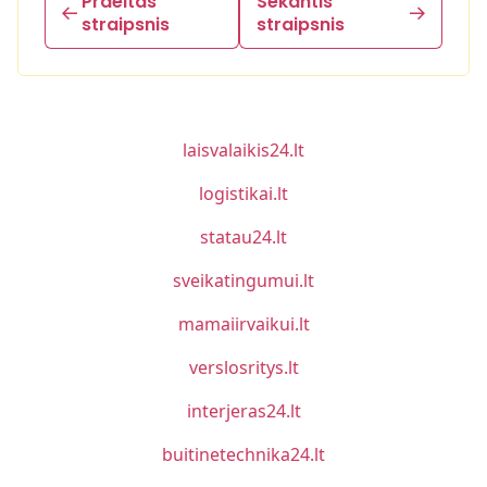
Praeitas
Sekantis
straipsnis
straipsnis
laisvalaikis24.lt
logistikai.lt
statau24.lt
sveikatingumui.lt
mamaiirvaikui.lt
verslosritys.lt
interjeras24.lt
buitinetechnika24.lt