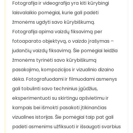
Fotografija ir videografija yra kiti kūrybingi
laisvalaikio pomėgiai, kurie gali padėti
žmonėms ugdyti savo kūrybiškumą.
Fotografija apima vaizdų fiksavimą per
fotoaparato objektyvą, o vaizdo įrašymas –
judančių vaizdų fiksavimą. Šie pomėgiai leidžia
žmonėms tyrinėti savo kūrybiškumą
pasakojimo, kompozicijos ir vizualinio dizaino
dėka. Fotografuodami ir filmuodami asmenys
gali tobulinti savo techninius įgūdžius,
eksperimentuoti su skirtingu apšvietimu ir
kampais bei išmokti pasakoti įtikinančias
vizualines istorijas. Šie pomėgiai taip pat gali
padėti asmenims užfiksuoti ir išsaugoti svarbius