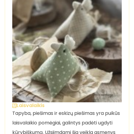
Laisvalaikis
Tapyba, piešimas ir eskizų piešimas yra puikūs
laisvalaikio pomėgiai, galintys padėti ugdyti
kūrybiškumą. Užsiimdami šia veikla asmenys