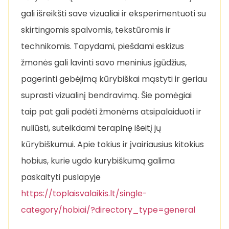
gali išreikšti save vizualiai ir eksperimentuoti su
skirtingomis spalvomis, tekstūromis ir
technikomis. Tapydami, piešdami eskizus
žmonės gali lavinti savo meninius įgūdžius,
pagerinti gebėjimą kūrybiškai mąstyti ir geriau
suprasti vizualinį bendravimą. Šie pomėgiai
taip pat gali padėti žmonėms atsipalaiduoti ir
nuliūsti, suteikdami terapinę išeitį jų
kūrybiškumui. Apie tokius ir įvairiausius kitokius
hobius, kurie ugdo kurybiškumą galima
paskaityti puslapyje
https://toplaisvalaikis.lt/single-
category/hobiai/?directory_type=general