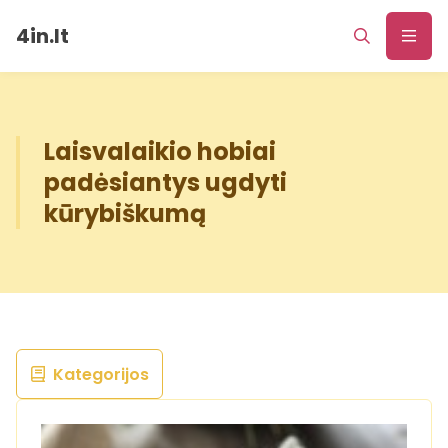
4in.lt
Laisvalaikio hobiai
padėsiantys ugdyti
kūrybiškumą
Kategorijos