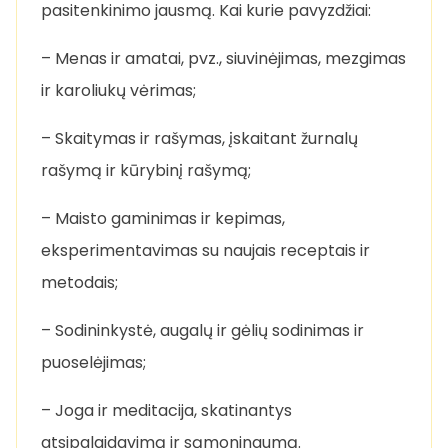
pasitenkinimo jausmą. Kai kurie pavyzdžiai:
– Menas ir amatai, pvz., siuvinėjimas, mezgimas
ir karoliukų vėrimas;
– Skaitymas ir rašymas, įskaitant žurnalų
rašymą ir kūrybinį rašymą;
– Maisto gaminimas ir kepimas,
eksperimentavimas su naujais receptais ir
metodais;
– Sodininkystė, augalų ir gėlių sodinimas ir
puoselėjimas;
– Joga ir meditacija, skatinantys
atsipalaidavimą ir sąmoningumą.