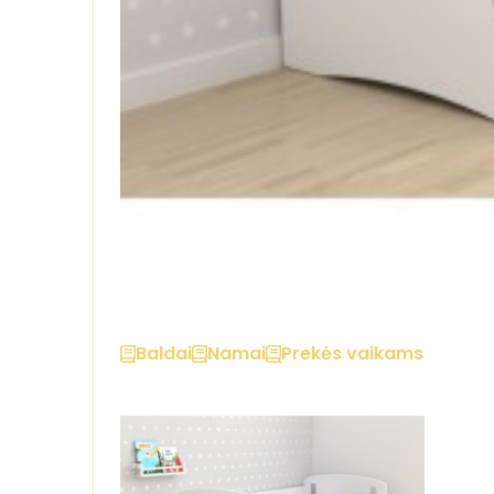
Baldai
Namai
Prekės vaikams