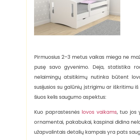
Pirmuosius 2–3 metus vaikas miega ne mažiau
pusę savo gyvenimo. Deja, statistika ro
nelaimingų atsitikimų nutinka būtent lo
susijusios su galūnių įstrigimu ar iškritimu 
šiuos kelis saugumo aspektus:
Kuo paprastesnės
lovos vaikams
, tuo jos
ornamentai, pakabukai, kaspinai didina nelaim
užapvalintais detalių kampais yra pats saug