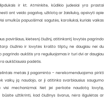
lipdukais ir kt. Atminkite, kūdikio judesiai yra prastai
mesti ant veido pagalvę, užklotą ar žaisliuką, apsivyti apie
 visi smulkūs papuošimai: sagutės, karoliukai, kuriais vaikas
aus paviršiaus, kietesnį čiužinį, atitinkantį lovytės pagrindo
arp čiužinio ir lovytės krašto tilptų ne daugiau nei du
io pagrindo aukštis yra reguliuojamas ir turi dvi ar daugiau
ra aukščiausia padėtis.
elintais metais ji pagaminta – nerekomenduojama pirkti
k vaikų ją naudojo, ar ji atitinka svarbiausius saugumo
kia visi mechanizmai. Net jei perkate naudotą lovytę,
būsite užtikrinti, kad čiužinys švarus, nėra išgulėtas ar