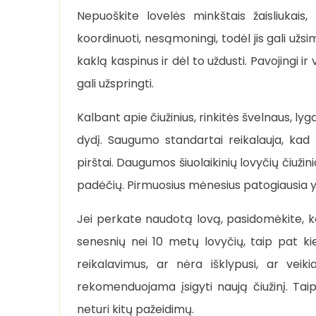
Nepuoškite lovelės minkštais žaisliukais, 
koordinuoti, nesąmoningi, todėl jis gali užsi
kaklą kaspinus ir dėl to uždusti. Pavojingi ir
gali užspringti.
Kalbant apie čiužinius, rinkitės švelnaus, lyg
dydį. Saugumo standartai reikalauja, kad t
pirštai. Daugumos šiuolaikinių lovyčių čiužin
padėčių. Pirmuosius mėnesius patogiausia y
Jei perkate naudotą lovą, pasidomėkite, k
senesnių nei 10 metų lovyčių, taip pat kie
reikalavimus, ar nėra išklypusi, ar vei
rekomenduojama įsigyti naują čiužinį. Taip 
neturi kitų pažeidimų.