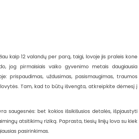
 kaip 12 valandų per parą, taigi, lovoje jis praleis kone
do, jog pirmaisiais vaiko gyvenimo metais daugiausia
voje: prispaudimas, uždusimas, pasismaugimas, traumos
iš lovytės. Tam, kad to būtų išvengta, atkreipkite dėmesį į
 yra saugesnės: bet kokios išsikišusios detalės, išpjaustyti
ingų atsitikimų riziką. Paprasta, tiesių linijų lova su kiek
iausias pasirinkimas.