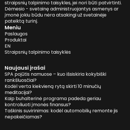
straipsnių talpinimo taisykles, jei nori būti patvirtinti.
Dėmesio - svetainę administruojantys asmenys ar
įmonė jokiu būdu nėra atsakingi už svetainėje
pateiktą turinį.
Meniu
Paslaugos
Produktai
EN
Straipsnių talpinimo taisyklės
Naujausi įrašai
SPA pojūtis namuose – kuo išsiskiria kokybiški
rankšluosčiai?
Kodėl verta kiekvieną rytą skirti 10 minučių
meditacijai?
Kaip buhalterinė programa padeda geriau
kontroliuoti įmonės finansus?
Taškinis suvirinimas: kodėl automobilių remonte jis
nepakeičiamas?