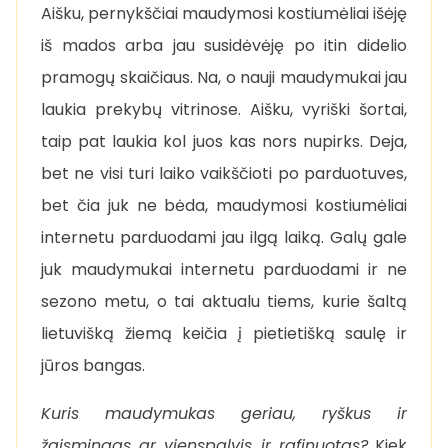
Aišku, pernykščiai maudymosi kostiumėliai išėję
iš mados arba jau susidėvėję po itin didelio
pramogų skaičiaus. Na, o nauji maudymukai jau
laukia prekybų vitrinose. Aišku, vyriški šortai,
taip pat laukia kol juos kas nors nupirks. Deja,
bet ne visi turi laiko vaikščioti po parduotuves,
bet čia juk ne bėda, maudymosi kostiumėliai
internetu parduodami jau ilgą laiką. Galų gale
juk maudymukai internetu parduodami ir ne
sezono metu, o tai aktualu tiems, kurie šaltą
lietuvišką žiemą keičia į pietietišką saulę ir
jūros bangas.
Kuris maudymukas geriau, ryškus ir
žaismingas ar vienspalvis ir rafinuotas?
Kiek