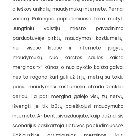
o ieškos unikalių maudymukų internete. Pernai
vasarą Palangos paplūdimiuose teko matyti
Jungtinių valstijų miesto pavadinimo
parduotuvėje pirktų maudymosi kostiumėlių,
nei visose kitose ir internete įsigytų
maudymukų. Nuo karštos saulės kaista
merginos “x” kūnas, o nuo pykčio kaista galva,
nes ta ragana kuri guli už trijų metrų su tokiu
pačiu maudymosi kostiumėliu atrodo ženkliai
geriau. Ta pati mergina galėjo visų tų nervų
išvengti, jei tik būtų paieškojusi maudymuko
internete. Ar bent įsivaizduojate, kaip dažnai šis
scenarijus pasikartoja Lietuvos paplūdimiuose?
Paklauskite artimiausios merginos, kuri