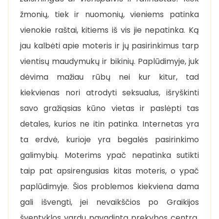
žmonių, tiek ir nuomonių, vieniems patinka
vienokie raštai, kitiems iš vis jie nepatinka. Ką
jau kalbėti apie moteris ir jų pasirinkimus tarp
vientisų maudymukų ir bikinių. Paplūdimyje, juk
dėvima mažiau rūbų nei kur kitur, tad
kiekvienas nori atrodyti seksualus, išryškinti
savo gražiąsias kūno vietas ir paslėpti tas
detales, kurios ne itin patinka. Internetas yra
ta erdvė, kurioje yra begalės pasirinkimo
galimybių. Moterims ypač nepatinka sutikti
taip pat apsirengusias kitas moteris, o ypač
paplūdimyje. Šios problemos kiekviena dama
gali išvengti, jei nevaikščios po Graikijos
šventyklos vardu pavadintą prekybos centrą,