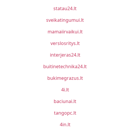
statau24.lt
sveikatingumui.lt
mamaiirvaikui.lt
verslosritys.lt
interjeras24.lt
buitinetechnika24.lt
bukimegrazus.lt
4i.lt
baciunai.lt
tangopc.lt
4in.lt