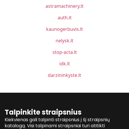
astramachinery.lt
auth.lt
kaunogerbuvis.lt
nelysk.lt
stop-acta.lt
idk.lt
darzininkyste.lt
Talpinkite straipsnius
Kiekvienas gali talpinti straipsnius į šį straipsnių
katalogą. Visi talpinami straipsniai turi atitikti