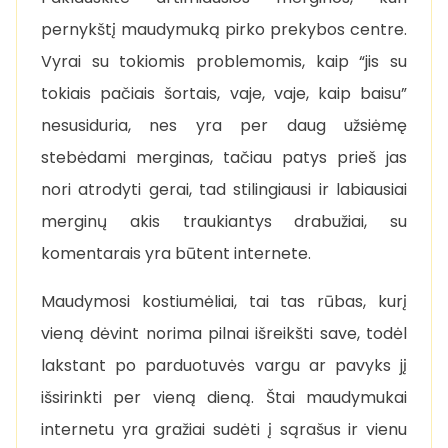
pernykštį maudymuką pirko prekybos centre.
Vyrai su tokiomis problemomis, kaip “jis su
tokiais pačiais šortais, vaje, vaje, kaip baisu”
nesusiduria, nes yra per daug užsiėmę
stebėdami merginas, tačiau patys prieš jas
nori atrodyti gerai, tad stilingiausi ir labiausiai
merginų akis traukiantys drabužiai, su
komentarais yra būtent internete.
Maudymosi kostiumėliai, tai tas rūbas, kurį
vieną dėvint norima pilnai išreikšti save, todėl
lakstant po parduotuvės vargu ar pavyks jį
išsirinkti per vieną dieną. Štai maudymukai
internetu yra gražiai sudėti į sąrašus ir vienu