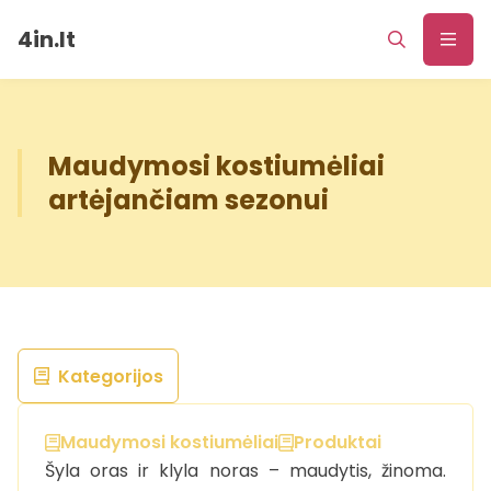
4in.lt
Maudymosi kostiumėliai
artėjančiam sezonui
Kategorijos
Maudymosi kostiumėliai
Produktai
Šyla oras ir klyla noras – maudytis, žinoma.