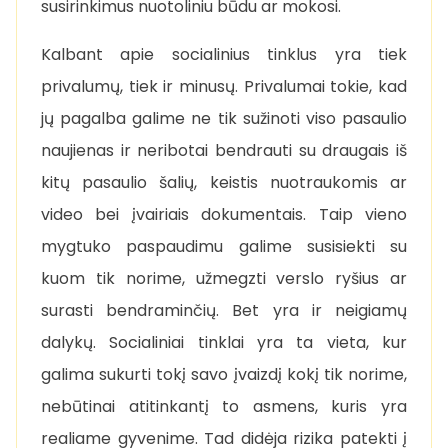
susirinkimus nuotoliniu būdu ar mokosi.
Kalbant apie socialinius tinklus yra tiek
privalumų, tiek ir minusų. Privalumai tokie, kad
jų pagalba galime ne tik sužinoti viso pasaulio
naujienas ir neribotai bendrauti su draugais iš
kitų pasaulio šalių, keistis nuotraukomis ar
video bei įvairiais dokumentais. Taip vieno
mygtuko paspaudimu galime susisiekti su
kuom tik norime, užmegzti verslo ryšius ar
surasti bendraminčių. Bet yra ir neigiamų
dalykų. Socialiniai tinklai yra ta vieta, kur
galima sukurti tokį savo įvaizdį kokį tik norime,
nebūtinai atitinkantį to asmens, kuris yra
realiame gyvenime. Tad didėja rizika patekti į