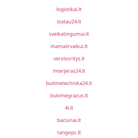
logistikai.lt
statau24.lt
sveikatingumui.lt
mamaiirvaikui.lt
verslosritys.lt
interjeras24.lt
buitinetechnika24.lt
bukimegrazus.lt
4i.lt
baciunai.lt
tangopc.lt