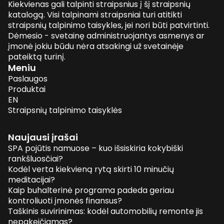
Kiekvienas gali talpinti straipsnius į šį straipsnių
katalogą. Visi talpinami straipsniai turi atitikti
straipsnių talpinimo taisykles, jei nori būti patvirtinti.
Dėmesio - svetainę administruojantys asmenys ar
įmonė jokiu būdu nėra atsakingi už svetainėje
pateiktą turinį.
Meniu
Paslaugos
Produktai
EN
Straipsnių talpinimo taisyklės
Naujausi įrašai
SPA pojūtis namuose – kuo išsiskiria kokybiški
rankšluosčiai?
Kodėl verta kiekvieną rytą skirti 10 minučių
meditacijai?
Kaip buhalterinė programa padeda geriau
kontroliuoti įmonės finansus?
Taškinis suvirinimas: kodėl automobilių remonte jis
nepakeičiamas?