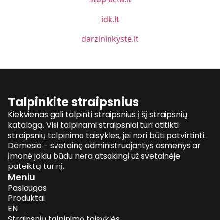
idk.lt
darzininkyste.lt
Talpinkite straipsnius
Kiekvienas gali talpinti straipsnius į šį straipsnių
katalogą. Visi talpinami straipsniai turi atitikti
straipsnių talpinimo taisykles, jei nori būti patvirtinti.
Dėmesio - svetainę administruojantys asmenys ar
įmonė jokiu būdu nėra atsakingi už svetainėje
pateiktą turinį.
Meniu
Paslaugos
Produktai
EN
Straipsnių talpinimo taisyklės