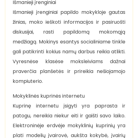
Išmanieji įrenginiai
Išmanieji įrenginiai papildo mokykloje gautas
žinias, moko ieškoti informacijos ir pasiruošti
diskusijai, rasti papildomą mokomąją
medžiagą. Mokinys esantys socialiniame tinkle
gali patikrinti kokius namų darbus reikia atlikti.
Vyresnėse klasėse moksleiviams dažnai
praverčia planšetės ir prireikia nešiojamojo
kompiuterio.
Mokyklinės kuprinės internetu
Kuprinę internetu įsigyti yra paprasta ir
patogu, nereikia niekur eiti ir gaišti savo laiko.
Elektroninėje erdvėje mokyklinių kuprinių yra
plati modelių įvairovė, aukšta kokybė, įvairių