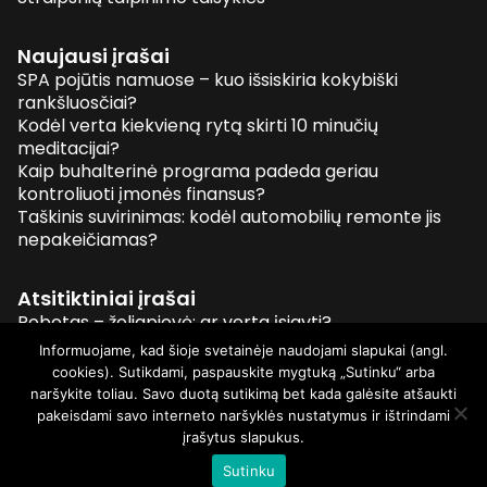
Naujausi įrašai
SPA pojūtis namuose – kuo išsiskiria kokybiški
rankšluosčiai?
Kodėl verta kiekvieną rytą skirti 10 minučių
meditacijai?
Kaip buhalterinė programa padeda geriau
kontroliuoti įmonės finansus?
Taškinis suvirinimas: kodėl automobilių remonte jis
nepakeičiamas?
Atsitiktiniai įrašai
Robotas – žoliapjovė: ar verta įsigyti?
Kas yra ir kaip atliekamas dantų balinimas lazeriu?
Informuojame, kad šioje svetainėje naudojami slapukai (angl.
Kaip greitai ir patikimai gauti krovinius?
cookies). Sutikdami, paspauskite mygtuką „Sutinku“ arba
Ką reikėtų žinoti prieš kuriant elektroninį verslą?
naršykite toliau. Savo duotą sutikimą bet kada galėsite atšaukti
pakeisdami savo interneto naršyklės nustatymus ir ištrindami
įrašytus slapukus.
© 2026 Visos teisės saugomos
Sutinku