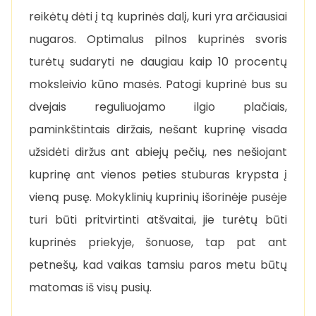
reikėtų dėti į tą kuprinės dalį, kuri yra arčiausiai
nugaros. Optimalus pilnos kuprinės svoris
turėtų sudaryti ne daugiau kaip 10 procentų
moksleivio kūno masės. Patogi kuprinė bus su
dvejais reguliuojamo ilgio plačiais,
paminkštintais diržais, nešant kuprinę visada
užsidėti diržus ant abiejų pečių, nes nešiojant
kuprinę ant vienos peties stuburas krypsta į
vieną pusę. Mokyklinių kuprinių išorinėje pusėje
turi būti pritvirtinti atšvaitai, jie turėtų būti
kuprinės priekyje, šonuose, tap pat ant
petnešų, kad vaikas tamsiu paros metu būtų
matomas iš visų pusių.