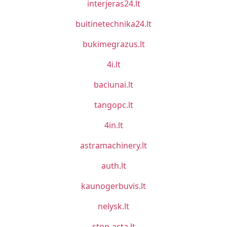
interjeras24.lt
buitinetechnika24.lt
bukimegrazus.lt
4i.lt
baciunai.lt
tangopc.lt
4in.lt
astramachinery.lt
auth.lt
kaunogerbuvis.lt
nelysk.lt
stop-acta.lt