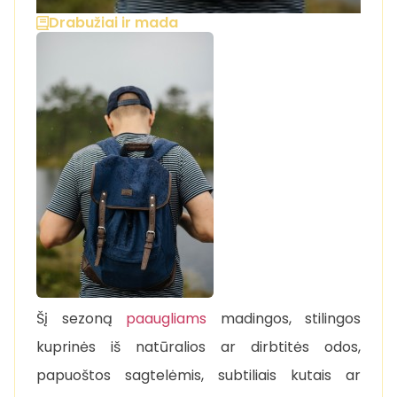
Drabužiai ir mada
Šį sezoną
paaugliams
madingos, stilingos
kuprinės iš natūralios ar dirbtitės odos,
papuoštos sagtelėmis, subtiliais kutais ar