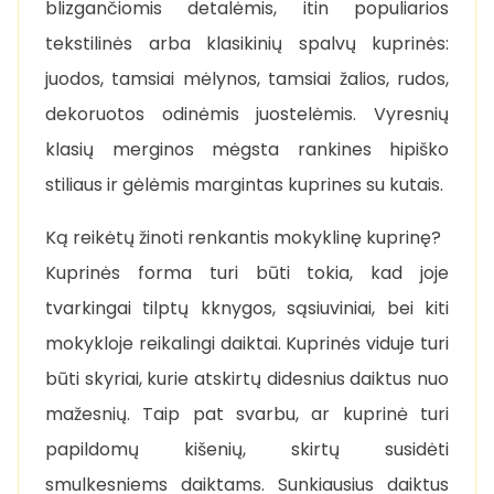
blizgančiomis detalėmis, itin populiarios
tekstilinės arba klasikinių spalvų kuprinės:
juodos, tamsiai mėlynos, tamsiai žalios, rudos,
dekoruotos odinėmis juostelėmis. Vyresnių
klasių merginos mėgsta rankines hipiško
stiliaus ir gėlėmis margintas kuprines su kutais.
Ką reikėtų žinoti renkantis mokyklinę kuprinę?
Kuprinės forma turi būti tokia, kad joje
tvarkingai tilptų kknygos, sąsiuviniai, bei kiti
mokykloje reikalingi daiktai. Kuprinės viduje turi
būti skyriai, kurie atskirtų didesnius daiktus nuo
mažesnių. Taip pat svarbu, ar kuprinė turi
papildomų kišenių, skirtų susidėti
smulkesniems daiktams. Sunkiausius daiktus