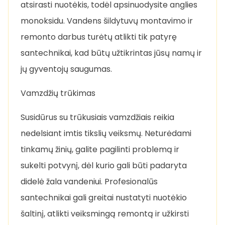
atsirasti nuotėkis, todėl apsinuodysite anglies
monoksidu. Vandens šildytuvų montavimo ir
remonto darbus turėtų atlikti tik patyrę
santechnikai, kad būtų užtikrintas jūsų namų ir
jų gyventojų saugumas.
Vamzdžių trūkimas
Susidūrus su trūkusiais vamzdžiais reikia
nedelsiant imtis tikslių veiksmų. Neturėdami
tinkamų žinių, galite pagilinti problemą ir
sukelti potvynį, dėl kurio gali būti padaryta
didelė žala vandeniui. Profesionalūs
santechnikai gali greitai nustatyti nuotėkio
šaltinį, atlikti veiksmingą remontą ir užkirsti