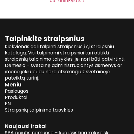
darzininkyste.lt
Talpinkite straipsnius
Kiekvienas gali talpinti straipsnius į šį straipsnių
katalogą. Visi talpinami straipsniai turi atitikti
straipsnių talpinimo taisykles, jei nori būti patvirtinti.
Dėmesio - svetainę administruojantys asmenys ar
įmonė jokiu būdu nėra atsakingi už svetainėje
pateiktą turinį.
Meniu
Paslaugos
Produktai
EN
Straipsnių talpinimo taisyklės
Naujausi įrašai
SPA pojūtis namuose – kuo išsiskiria kokybiški