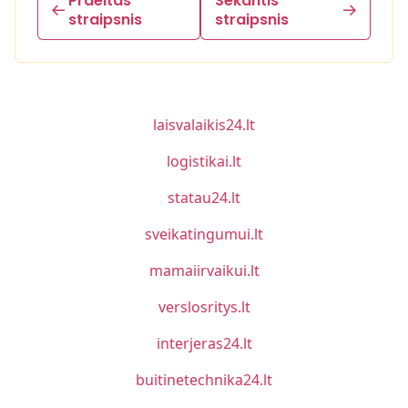
Praeitas
Sekantis
straipsnis
straipsnis
laisvalaikis24.lt
logistikai.lt
statau24.lt
sveikatingumui.lt
mamaiirvaikui.lt
verslosritys.lt
interjeras24.lt
buitinetechnika24.lt