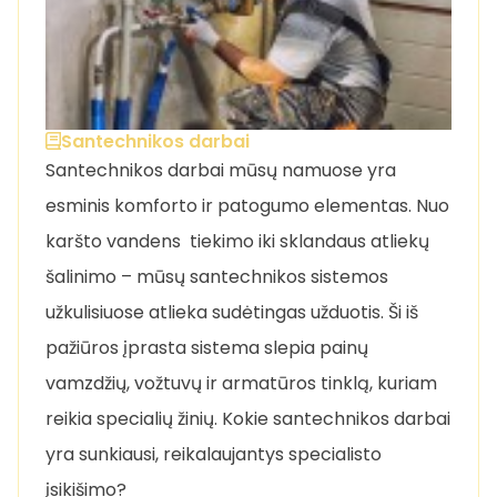
Santechnikos darbai
Santechnikos darbai mūsų namuose yra
esminis komforto ir patogumo elementas. Nuo
karšto vandens tiekimo iki sklandaus atliekų
šalinimo – mūsų santechnikos sistemos
užkulisiuose atlieka sudėtingas užduotis. Ši iš
pažiūros įprasta sistema slepia painų
vamzdžių, vožtuvų ir armatūros tinklą, kuriam
reikia specialių žinių. Kokie santechnikos darbai
yra sunkiausi, reikalaujantys specialisto
įsikišimo?