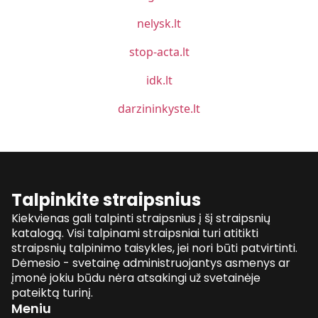
nelysk.lt
stop-acta.lt
idk.lt
darzininkyste.lt
Talpinkite straipsnius
Kiekvienas gali talpinti straipsnius į šį straipsnių
katalogą. Visi talpinami straipsniai turi atitikti
straipsnių talpinimo taisykles, jei nori būti patvirtinti.
Dėmesio - svetainę administruojantys asmenys ar
įmonė jokiu būdu nėra atsakingi už svetainėje
pateiktą turinį.
Meniu