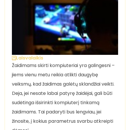
Laisvalaikis
Žaidimams skirti kompiuteriai yra galingesni –
jiems vienu metu reikia atlikti daugybę
veiksmų, kad žaidimas galėtų sklandžiai veikti.
Deja, jei nesate labai patyrę žaidėjai, gali būti
sudėtinga išsirinkti kompiuterį tinkamą
žaidimams. Tai padaryti bus lengviau, jei
žinosite, į kokius parametrus svarbu atkreipti