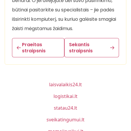
bendrai. O jei dvejojate dėl savo pasirinkimo,
būtinai pasitarkite su specialistais – jie padės
išsirinkti kompiuterį, su kuriuo galėsite smagiai
žaisti mėgstamus žaidimus.
Praeitas
Sekantis
straipsnis
straipsnis
laisvalaikis24.lt
logistikai.lt
statau24.lt
sveikatingumui.lt