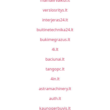
mamaiirvaikui.lt
verslosritys.lt
interjeras24.lt
buitinetechnika24.lt
bukimegrazus.lt
4i.lt
baciunai.lt
tangopc.lt
4in.lt
astramachinery.lt
auth.lt
kaunogerbuvis.lt