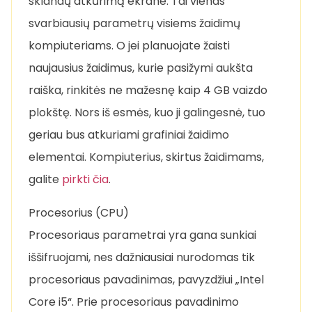
sklandų atkūrimą ekrane. Tai vienas
svarbiausių parametrų visiems žaidimų
kompiuteriams. O jei planuojate žaisti
naujausius žaidimus, kurie pasižymi aukšta
raiška, rinkitės ne mažesnę kaip 4 GB vaizdo
plokštę. Nors iš esmės, kuo ji galingesnė, tuo
geriau bus atkuriami grafiniai žaidimo
elementai. Kompiuterius, skirtus žaidimams,
galite
pirkti čia
.
Procesorius (CPU)
Procesoriaus parametrai yra gana sunkiai
iššifruojami, nes dažniausiai nurodomas tik
procesoriaus pavadinimas, pavyzdžiui „Intel
Core i5“. Prie procesoriaus pavadinimo