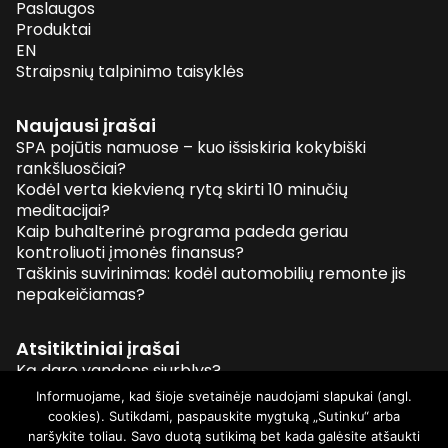
Paslaugos
Produktai
EN
Straipsnių talpinimo taisyklės
Naujausi įrašai
SPA pojūtis namuose – kuo išsiskiria kokybiški
rankšluosčiai?
Kodėl verta kiekvieną rytą skirti 10 minučių
meditacijai?
Kaip buhalterinė programa padeda geriau
kontroliuoti įmonės finansus?
Taškinis suvirinimas: kodėl automobilių remonte jis
nepakeičiamas?
Atsitiktiniai įrašai
Ką daro vandens siurblys?
Kas yra Ying ir Yang?
Informuojame, kad šioje svetainėje naudojami slapukai (angl.
Sveiki dantys ir graži šypsena
cookies). Sutikdami, paspauskite mygtuką „Sutinku“ arba
Ar galima susieti maitinimą krūtimi ir intelektą?
naršykite toliau. Savo duotą sutikimą bet kada galėsite atšaukti