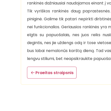
rankinės dažniausiai naudojamos einant į vaka
Tik vyriškos rankinės daug paprastesnės. 
piniginė. Galime tik patari nepirkti dirbtinė
nei funkcionalios. Geriausios rankinės yra 
elgtis su papuošalais, nes juos reiks nu
degintis, nes jie uždengs odą ir tose vietos
bus labai nemalonūs karštą dieną. Tad vas
lengvu stiliumi, bet neapsikraukite papuoša
Praeitas straipsnis