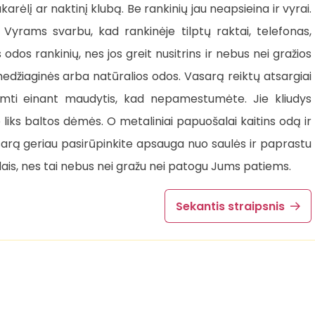
rėlį ar naktinį klubą. Be rankinių jau neapsieina ir vyrai.
Vyrams svarbu, kad rankinėje tilptų raktai, telefonas,
s odos rankinių, nes jos greit nusitrins ir nebus nei gražios
medžiaginės arba natūralios odos. Vasarą reiktų atsargiai
siimti einant maudytis, kad nepamestumėte. Jie kliudys
e liks baltos dėmės. O metaliniai papuošalai kaitins odą ir
arą geriau pasirūpinkite apsauga nuo saulės ir paprastu
lais, nes tai nebus nei gražu nei patogu Jums patiems.
Sekantis straipsnis