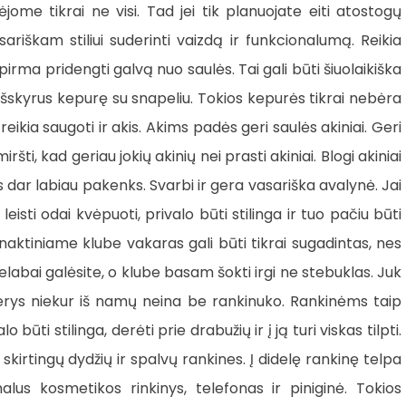
jome tikrai ne visi. Tad jei tik planuojate eiti atostogų
ariškam stiliui suderinti vaizdą ir funkcionalumą. Reikia
irma pridengti galvą nuo saulės. Tai gali būti šiuolaikiška
 išskyrus kepurę su snapeliu. Tokios kepurės tikrai nebėra
reikia saugoti ir akis. Akims padės geri saulės akiniai. Geri
šti, kad geriau jokių akinių nei prasti akiniai. Blogi akiniai
 dar labiau pakenks. Svarbi ir gera vasariška avalynė. Jai
leisti odai kvėpuoti, privalo būti stilinga ir tuo pačiu būti
 naktiniame klube vakaras gali būti tikrai sugadintas, nes
elabai galėsite, o klube basam šokti irgi ne stebuklas. Juk
terys niekur iš namų neina be rankinuko. Rankinėms taip
 būti stilinga, derėti prie drabužių ir į ją turi viskas tilpti.
skirtingų dydžių ir spalvų rankines. Į didelę rankinę telpa
us kosmetikos rinkinys, telefonas ir piniginė. Tokios