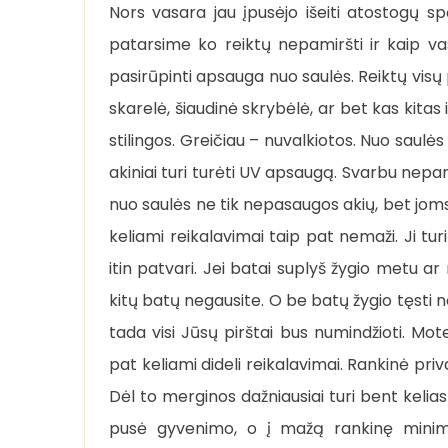
Nors vasara jau įpusėjo išeiti atostogų spė
patarsime ko reiktų nepamiršti ir kaip vas
pasirūpinti apsauga nuo saulės. Reiktų visų p
skarelė, šiaudinė skrybėlė, ar bet kas kitas
stilingos. Greičiau – nuvalkiotos. Nuo saulės 
akiniai turi turėti UV apsaugą. Svarbu nepamir
nuo saulės ne tik nepasaugos akių, bet joms
keliami reikalavimai taip pat nemaži. Ji turi 
itin patvari. Jei batai suplyš žygio metu ar
kitų batų negausite. O be batų žygio tęsti n
tada visi Jūsų pirštai bus numindžioti. Mo
pat keliami dideli reikalavimai. Rankinė privalo
Dėl to merginos dažniausiai turi bent kelias 
pusė gyvenimo, o į mažą rankinę minimal